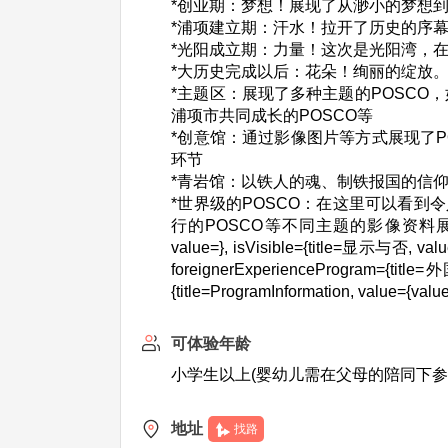
*创业期：梦想！展现了从渺小的梦想
*浦项建立期：汗水！拉开了历史的序
*光阳成立期：力量！这次是光阳湾，
*大历史完成以后：花朵！绚丽的绽放。
*主题区：展现了多种主题的POSCO，
浦项市共同成长的POSCO等
*创意馆：通过影像图片等方式展现了P
环节
*青岩馆：以铁人的魂、制铁报国的信
*世界级的POSCO：在这里可以看到
行的POSCO等不同主题的影像资料展示}, isVisible
value=}, isVisible={title=显示与否, value
foreignerExperienceProgram={title=
{title=ProgramInformation, value={valu
可体验年龄
小学生以上(婴幼儿需在父母的陪同下参
地址
找路