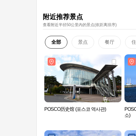
附近推荐景点
查看附近半径50公里內的景点(依距离排序)
全部
景点
餐厅
POSCO历史馆 (포스코 역사관)
POS
소)