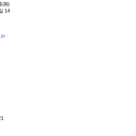
东洞)
 14
.kr
21