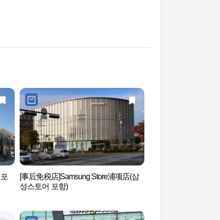
 포
[事后免税店]Samsung Store浦项店(삼
POSCO历史馆 (포스
성스토어 포항)