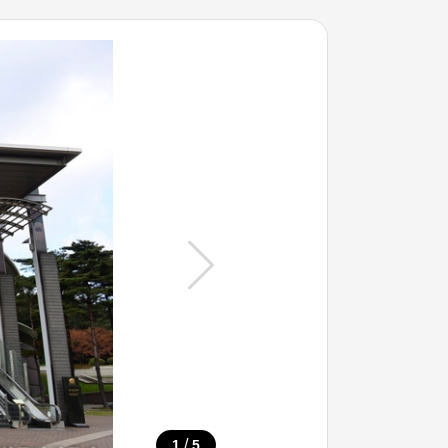
/
1
5