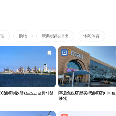
住宿
购物
庆典/活动/演出
休闲体育
CO浦项制铁所 (포스코 포항제철
[事后免税店]易买得浦项店(이마트
항점)