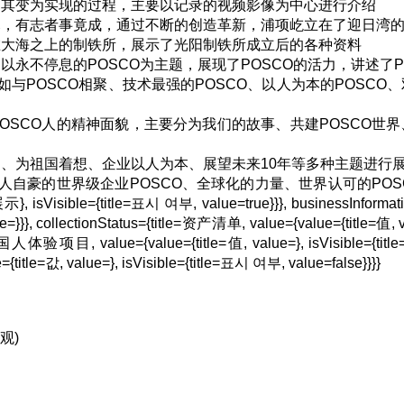
到其变为实现的过程，主要以记录的视频影像为中心进行介绍
幕，有志者事竟成，通过不断的创造革新，浦项屹立在了迎日湾
在大海之上的制铁所，展示了光阳制铁所成立后的各种资料
以永不停息的POSCO为主题，展现了POSCO的活力，讲述了P
如与POSCO相聚、技术最强的POSCO、以人为本的POSCO、
OSCO人的精神面貌，主要分为我们的故事、共建POSCO世界、
仰、为祖国着想、企业以人为本、展望未来10年等多种主题进行
令人自豪的世界级企业POSCO、全球化的力量、世界认可的POS
={title=표시 여부, value=true}}}, businessInformation=
=}}}, collectionStatus={title=资产清单, value={value={title=值, 
外国人体验项目, value={value={title=值, value=}, isVisible={tit
e={title=값, value=}, isVisible={title=표시 여부, value=false}}}}
观)