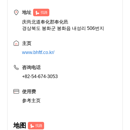
地址
找路
庆尚北道奉化郡奉化邑
경상북도 봉화군 봉화읍 내성리 506번지
主页
www.bhftf.co.kr/
咨询电话
+82-54-674-3053
使用费
参考主页
地图
找路