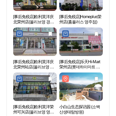
[事后免税店]欧利芙洋庆
[事后免税店]Homeplus荣
小白山
北荣州店(올리브영 경북
州店(홈플러스 영주점)
산생태
영주점)
[事后免税店]欧利芙洋庆
[事后免税店]乐天Hi-Mart
绍修
北荣州站店(올리브영 경
荣州店(롯데하이마트 영
组织世
북영주역점)
주점)
서원 
유산]
[事后免税店]欧利芙洋荣
小白山生态探访园 (소백
清凉山
州可兴店(올리브영 영주
산생태탐방원)
도립공