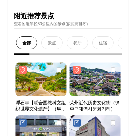
附近推荐景点
查看附近半径50公里內的景点(依距离排序)
全部
景点
餐厅
住宿
购物
浮石寺【联合国教科文组
荣州近代历史文化街（영
浮石
织世界文化遗产】（부석
주근대역사문화거리）
织世
사[유네스코 세계문화유
사[유
산]）
산]）