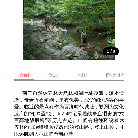
/
1
8
介绍
信息
地图
附近推荐景点
南二自然休养林天然林和阔叶林茂盛，溪水清
澈，奇岩怪石嶙峋，瀑布优美，深受家庭游客的喜
爱。临近的景点有作为百济时代城址，被列为文化
遗产的“柏岭圣地”、6.25时记录着战争血泪史的“六
百高地战胜塔”等历史古迹。山间有通往环绕着休
养林的仙冶峰峰顶(729m)的登山路，登上山顶，可
以远眺到大芚山的奇岩绝壁。