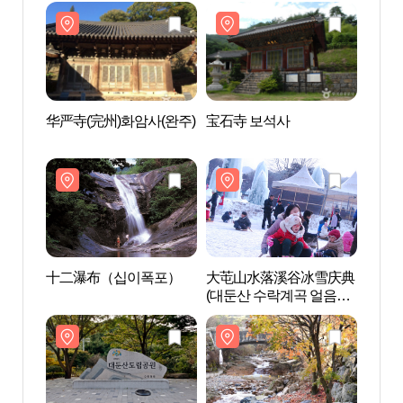
연휴양림)
연휴양
华严寺(完州)화암사(완주)
宝石寺 보석사
华严寺
十二瀑布（십이폭포）
大芚山水落溪谷冰雪庆典
十二
(대둔산 수락계곡 얼음축
제 )