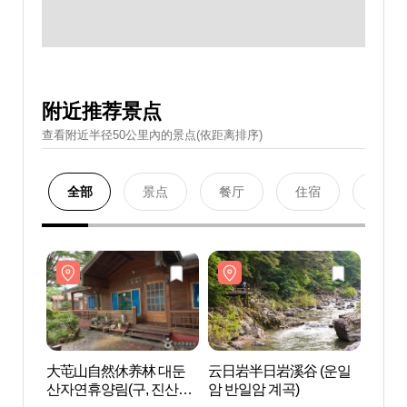
附近推荐景点
查看附近半径50公里內的景点(依距离排序)
全部
景点
餐厅
住宿
购物
大芚山自然休养林 대둔
云日岩半日岩溪谷 (운일
大芚
산자연휴양림(구, 진산자
암 반일암 계곡)
산자연