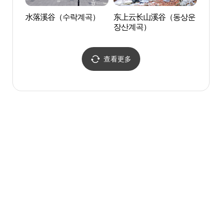
水落溪谷（수락계곡）
东上云长山溪谷（동상운
东上
장산계곡）
장산
查看更多