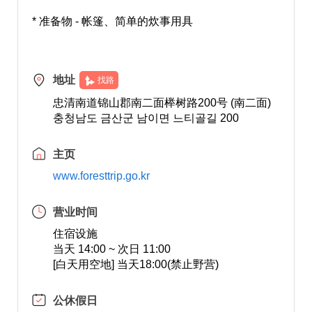
* 准备物 - 帐篷、简单的炊事用具
地址
找路
忠清南道锦山郡南二面榉树路200号 (南二面)
충청남도 금산군 남이면 느티골길 200
主页
www.foresttrip.go.kr
营业时间
住宿设施
当天 14:00 ~ 次日 11:00
[白天用空地] 当天18:00(禁止野营)
公休假日