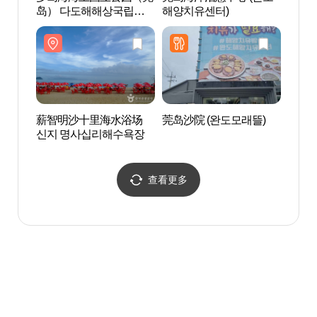
岛） 다도해해상국립공
해양치유센터)
해양치
원(완도)
薪智明沙十里海水浴场
莞岛沙院 (완도모래뜰)
莞岛塔
신지 명사십리해수욕장
查看更多