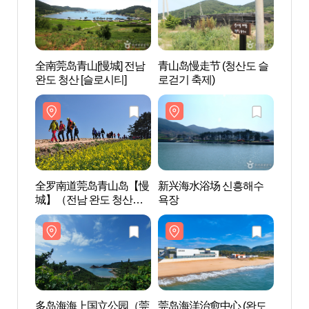
全南莞岛青山[慢城] 전남
青山岛慢走节 (청산도 슬
全南莞
완도 청산 [슬로시티]
로걷기 축제)
완도 
全罗南道莞岛青山岛【慢
新兴海水浴场 신흥해수
新兴
城】（전남 완도 청산도
욕장
욕장
[슬로시티]）
多岛海海上国立公园（莞
莞岛海洋治愈中心 (완도
莞岛海