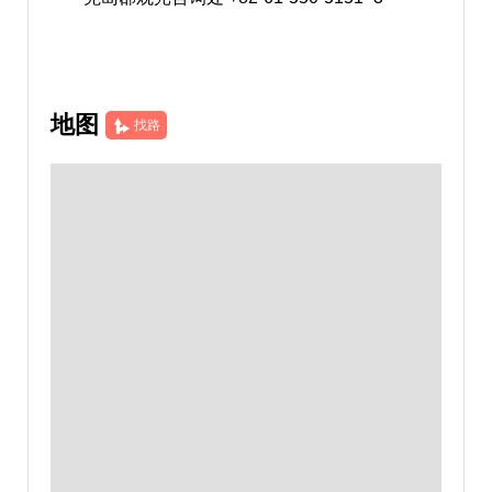
地图
找路