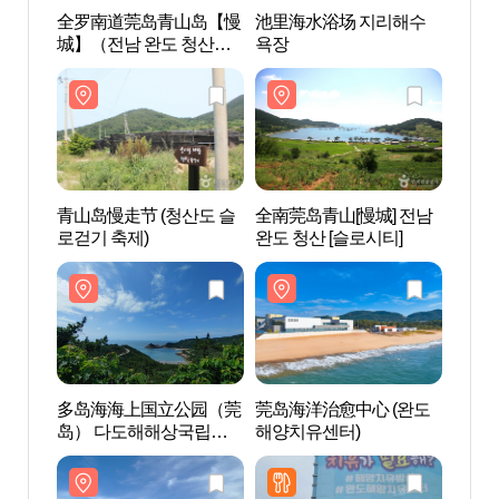
全罗南道莞岛青山岛【慢
池里海水浴场 지리해수
全罗
城】（전남 완도 청산도
욕장
城】（
[슬로시티]）
[슬로
青山岛慢走节 (청산도 슬
全南莞岛青山[慢城] 전남
全南莞
로걷기 축제)
완도 청산 [슬로시티]
완도 
多岛海海上国立公园（莞
莞岛海洋治愈中心 (완도
莞岛海
岛） 다도해해상국립공
해양치유센터)
해양치
원(완도)