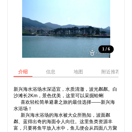
/
1
6
介绍
信息
地图
附近推荐景点
新兴海水浴场水深适宜，水质清澈，波光粼粼。白
沙滩长2Km，景色优美，这里可以采掘蛤蜊
喜欢轻松简单避暑之旅的最佳选择——新兴海
水浴场！
新兴海水浴场的海水被大众所熟知，波面粼
粼、蓝得出奇的海面令人向往。这里鱼类资源丰
富，只要将鱼竿放入水中，鱼儿便会从四面八方聚