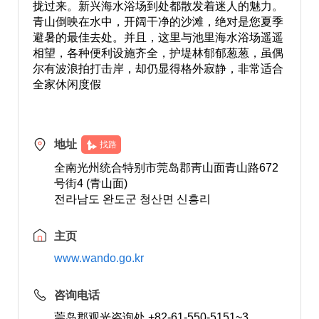
拢过来。新兴海水浴场到处都散发着迷人的魅力。
青山倒映在水中，开阔干净的沙滩，绝对是您夏季
避暑的最佳去处。并且，这里与池里海水浴场遥遥
相望，各种便利设施齐全，护堤林郁郁葱葱，虽偶
尔有波浪拍打击岸，却仍显得格外寂静，非常适合
全家休闲度假
地址
找路
全南光州统合特别市莞岛郡靑山面青山路672
号街4 (青山面)
전라남도 완도군 청산면 신흥리
主页
www.wando.go.kr
咨询电话
莞岛郡观光咨询处 +82-61-550-5151~3