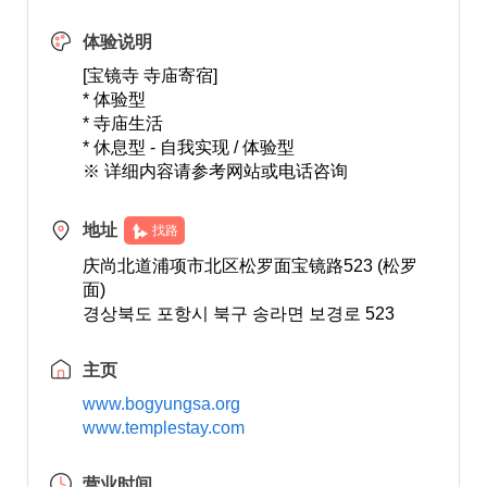
体验说明
[宝镜寺 寺庙寄宿]
* 体验型
* 寺庙生活
* 休息型 - 自我实现 / 体验型
※ 详细内容请参考网站或电话咨询
地址
找路
庆尚北道浦项市北区松罗面宝镜路523 (松罗
面)
경상북도 포항시 북구 송라면 보경로 523
主页
www.bogyungsa.org
www.templestay.com
营业时间