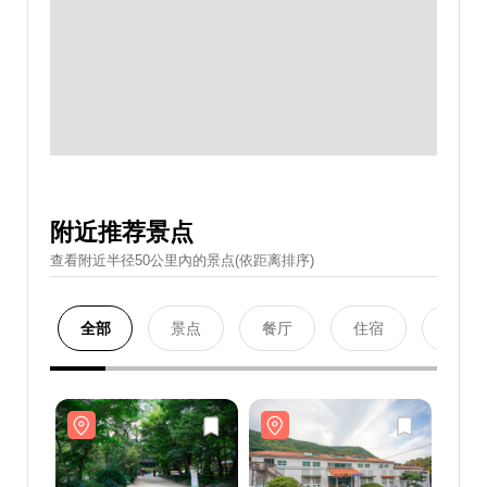
附近推荐景点
查看附近半径50公里內的景点(依距离排序)
全部
景点
餐厅
住宿
购物