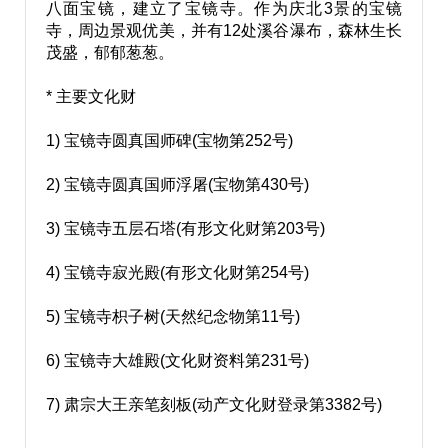
八面宝镜，建立了宝镜寺。作为庆北3景的宝镜
寺，周边景观优美，并有12处溪谷瀑布，森林生长
茂盛，郁郁葱葱。
* 主要文化财
1) 宝镜寺圆真国师碑(宝物第252号)
2) 宝镜寺圆真国师浮屠(宝物第430号)
3) 宝镜寺五层石塔(有形文化财第203号)
4) 宝镜寺寂光殿(有形文化财第254号)
5) 宝镜寺
枳
子树(天然纪念物第11号)
6) 宝镜寺大雄殿(文化财资料第231号)
7) 肃宗大王亲笔刻板(动产文化财登录第3382号)