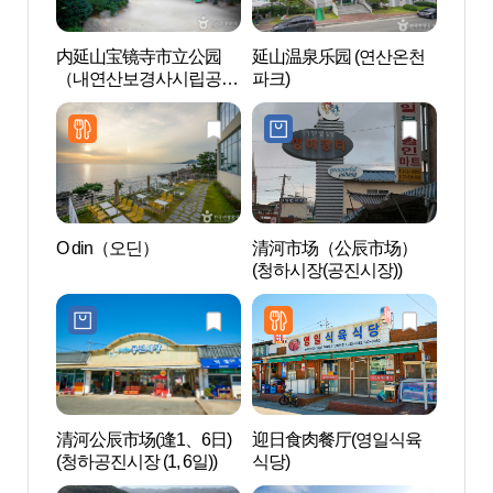
内延山宝镜寺市立公园
延山温泉乐园 (연산온천
内延
（내연산보경사시립공
파크)
（내
원）
원）
O din（오딘）
清河市场（公辰市场）
长沙
(청하시장(공진시장))
욕장
清河公辰市场(逢1、6日)
迎日食肉餐厅(영일식육
京辅化
(청하공진시장 (1, 6일))
식당)
석박물