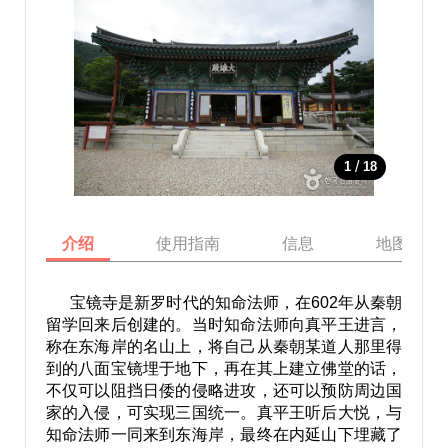
/
1
18
介绍
使用指南
信息
地图
宝镜寺是新罗时代的知命法师，在602年从秦朝
留学回来后创建的。当时知命法师向真平王进言，
称在东海岸的名山上，将自己从秦朝某道人那里得
到的八面宝镜埋于地下，再在其上建立佛堂的话，
不仅可以阻挡日倭的侵略进攻，还可以预防周边国
家的入侵，可实现三国统一。真平王听后大悦，与
知命法师一同来到东海岸，最终在内延山下埋藏了