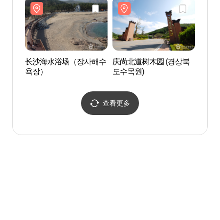
长沙海水浴场（장사해수
庆尚北道树木园 (경상북
二加
욕장）
도수목원)
리 닻
查看更多