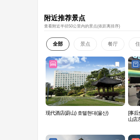
附近推荐景点
查看附近半径50公里內的景点(依距离排序)
全部
景点
餐厅
现代酒店(蔚山) 호텔현대(울산)
[事
山店
동구)