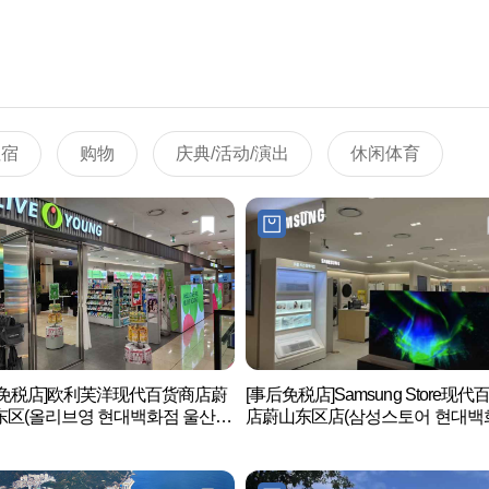
住宿
购物
庆典/活动/演出
休闲体育
后免税店]欧利芙洋现代百货商店蔚
[事后免税店]Samsung Store现代
东区(올리브영 현대백화점 울산점
店蔚山东区店(삼성스토어 현대백
울산 동구점)