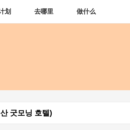
计划
去哪里
做什么
울산 굿모닝 호텔)