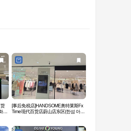
百货
[事后免税店]HANDSOME奥特莱斯Fx
蔚山现代重工业 울산
화점
Time现代百货店蔚山店东区(한섬 아울
렛 Fx 타임 현대백화점 울산점 동구)