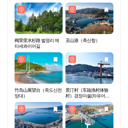
阀荣里水杉路 벌영리 메
丑山港（축산항）
阀荣里
타세콰이어길
타세
竹岛山展望台（죽도산전
景汀村（车踰渔村体验
竹岛
망대）
村）경정마을(차유어촌
망대
체험마을)