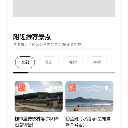
附近推荐景点
查看附近半径50公里內的景点(依距离排序)
全部
景点
餐厅
住宿
购物
槐市里传统村落 (괴시리
鲸鱼滩海水浴场 (고래불
槐市里
전통마을)
해수욕장）
전통마