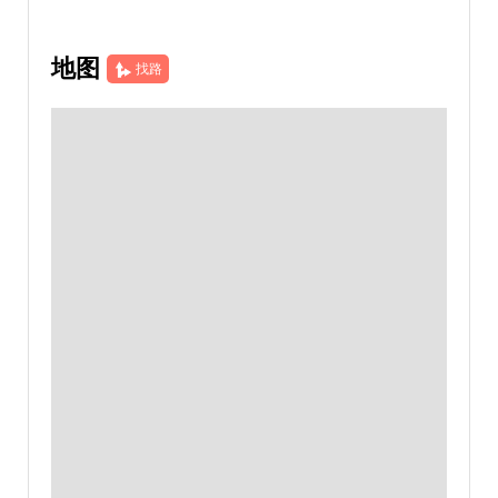
地图
找路