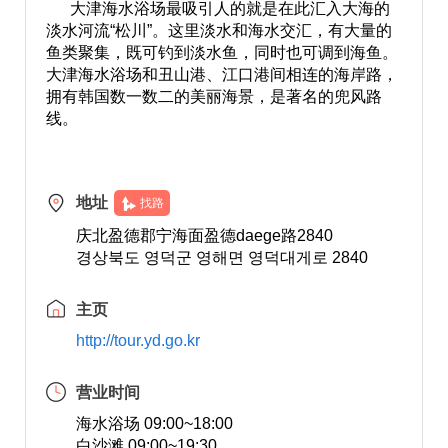
大津海水浴场最吸引人的就是在此汇入大海的
淡水河流“松川”。这里淡水和海水交汇，有大量的
鱼类聚集，既可钓到淡水鱼，同时也可调到海鱼。
大津海水浴场和丑山港、江口港间相连的海岸路，
拥有韩国数一数二的美丽海景，是著名的兜风路
线。
地址
找路
庆北盈德郡宁海面盈德daege路2840
경상북도 영덕군 영해면 영덕대게로 2840
主页
http://tour.yd.go.kr
营业时间
海水浴场 09:00~18:00
白沙滩 09:00~19:30