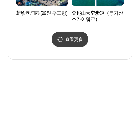
蔚珍厚浦港 (울진 후포항)
登起山天空步道（등기산
蔚珍厚
스카이워크）
查看更多