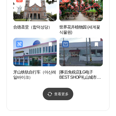
合徳圣堂（합덕성당）
世界花卉植物园 (세계꽃
合徳
식물원)
牙山铁轨自行车（아산레
[事后免税店]LG电子
松山圣
일바이크）
BEST SHOP礼山城市店
(LG전자 베스트샵 예산시
티점)
查看更多