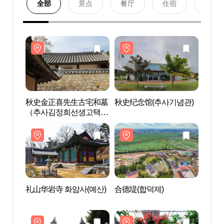
全部
景点
餐厅
住宿
购物
秋史金正喜先生古宅和墓
秋史纪念馆(추사기념관)
秋史
（추사김정희선생고택·
（추
묘）
묘）
礼山华岩寺 화암사(예산)
合德堤(합덕제)
礼山华