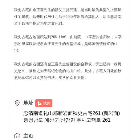
秋史古宅由金正喜先生的祖父主持兴建，是当时最为典型的上流层
住宅建筑。后来时代居住之后于1968年出售给其他人，后由忠清南
道于1976年指定为地方文化财。
秋史古宅占地面积达到266. 11m²，由前院，ㄱ字型的舍廊体，ㅁ字
形的里屋以及纪念金正喜先生的舍堂组成，是韩国传统样式的住
宅。
秋史古宅的右侧还有金正喜先生曾祖父的合葬坟，旁边还有一株历
史悠久、被称之为天然纪念物的礼山白松。此外，古宅入口处的秋
史纪念馆还以欣赏到书法、实学的众多文物。
地址
找路
忠清南道礼山郡新岩面秋史古宅261 (新岩面)
충청남도 예산군 신암면 추사고택로 261
主页