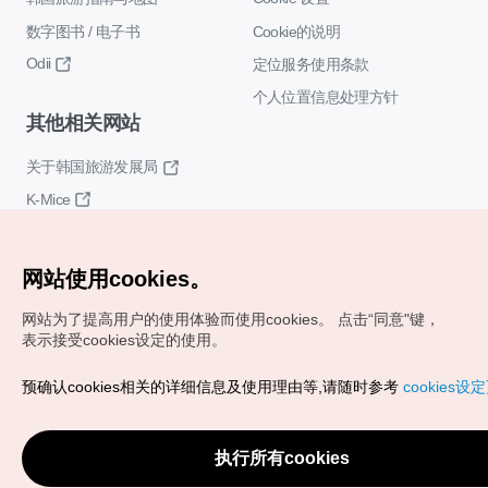
数字图书 / 电子书
Cookie的说明
Odii
定位服务使用条款
个人位置信息处理方针
其他相关网站
关于韩国旅游发展局
K-Mice
网站使用cookies。
网站为了提高用户的使用体验而使用cookies。
点击“同意"键，
表示接受cookies设定的使用。
Copyrights (c) 韩国旅游发展局版权所有
预确认cookies相关的详细信息及使用理由等,请随时参考
cookies设
如有相关疑问或建议，欢迎来信。
VISITKOREA官方邮箱
chnsim@knto.or.kr
执行所有cookies