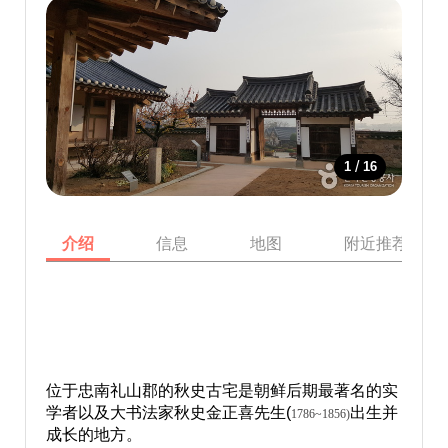
/
1
16
介绍
信息
地图
附近推荐景点
位于忠南礼山郡的秋史古宅是朝鲜后期最著名的实
学者以及大书法家秋史金正喜先生(
出生并
1786~1856)
成长的地方。