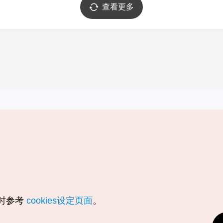
查看更多
实用信息
服务
韩国旅游发展局手机应用程序
服务条款
1330韩国旅游咨询翻译热线
个人信息保
韩国旅游指南与地图
Cookie 设
数字图书 / 电子书
Cookie的
随时参考
cookies设定页面
。
Odii
定位服务使