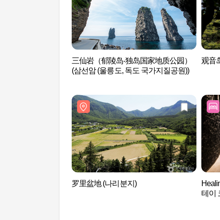
三仙岩（郁陵岛‧独岛国家地质公园）
观音
(삼선암 (울릉도, 독도 국가지질공원))
罗里盆地 (나리분지)
Heal
테이 
Kos