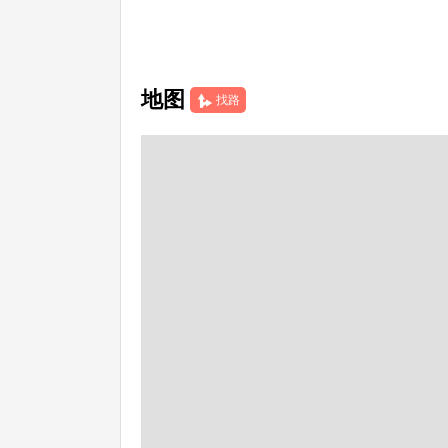
地图
找路