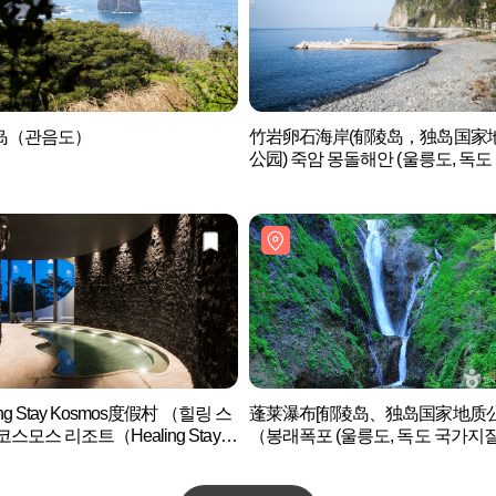
岛（관음도）
竹岩卵石海岸(郁陵岛，独岛国家
公园) 죽암 몽돌해안 (울릉도, 독도
지질공원)
ing Stay Kosmos度假村 （힐링 스
蓬莱瀑布[郁陵岛、独岛国家地质公
코스모스 리조트（Healing Stay
（봉래폭포 (울릉도, 독도 국가지
mos）
원)）