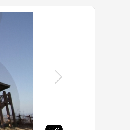
/
1
27