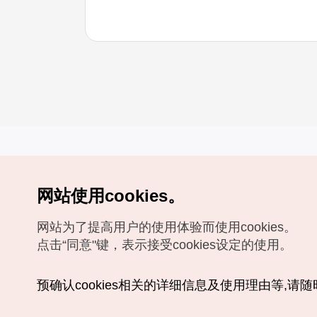
网站使用cookies。
Copyrights (c) 韩国旅游发展局版权所有
网站为了提高用户的使用体验而使用cookies。
如有相关疑问或建议，欢迎来信。
VISITKOREA官方邮箱
chnsim@knto.or.kr
点击“同意"键，表示接受cookies设定的使用。
预确认cookies相关的详细信息及使用理由等,请