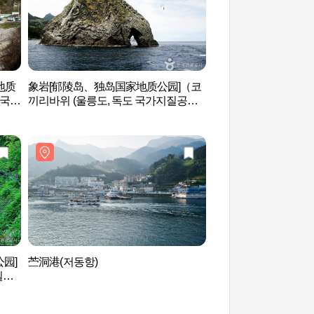
地质
象岩[郁陵岛、独岛国家地质公园]（코
三仙岩（郁陵岛‧独
 국가
끼리바위 (울릉도, 독도 국가지질공
(삼선암 (울릉도, 독
원)）
园]
苎洞港(저동항)
罗里盆地 (나리분지)
질공