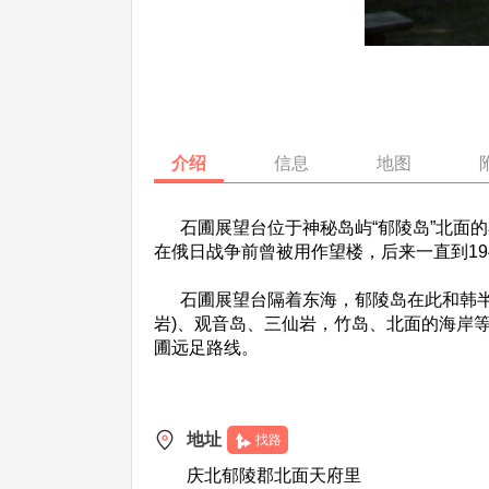
介绍
信息
地图
石圃展望台位于神秘岛屿“郁陵岛”北面的小
在俄日战争前曾被用作望楼，后来一直到19
石圃展望台隔着东海，郁陵岛在此和韩半岛
岩)、观音岛、三仙岩，竹岛、北面的海岸
圃远足路线。
地址
找路
庆北郁陵郡北面天府里