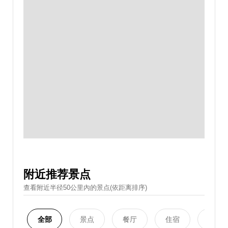
附近推荐景点
查看附近半径50公里內的景点(依距离排序)
全部
景点
餐厅
住宿
购物