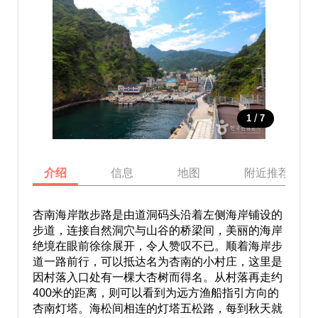
/
1
7
介绍
信息
地图
附近推荐景点
杏南海岸散步路是由道洞码头沿着左侧海岸铺设的
步道，连接自然洞穴与山谷的桥梁间，美丽的海岸
绝境在眼前徐徐展开，令人赞叹不已。顺着海岸步
道一路前行，可以抵达名为杏南的小村庄，这里是
因村落入口处有一棵大杏树而得名。从村落再走约
400米的距离，则可以看到为远方渔船指引方向的
杏南灯塔。海松间相连的灯塔五松路，每到秋天就