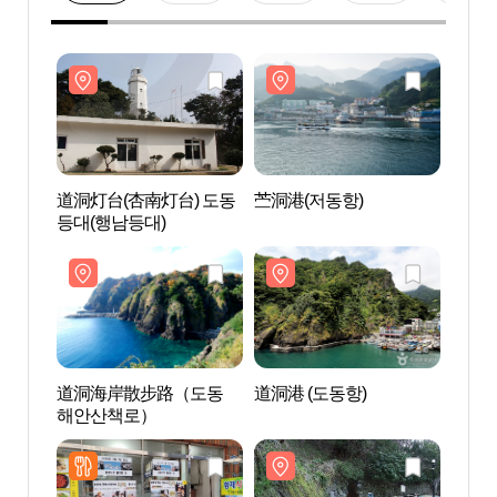
道洞灯台(杏南灯台) 도동
苎洞港(저동항)
道洞灯
등대(행남등대)
등대(
道洞海岸散步路（도동
道洞港 (도동항)
道洞
해안산책로）
해안