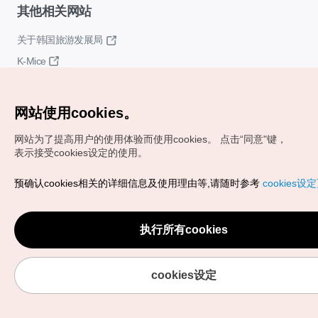
其他相关网站
关于韩国旅游发展局
K-Mice
网站使用cookies。
网站为了提高用户的使用体验而使用cookies。
点击“同意"键，
表示接受cookies设定的使用。
Copyrights (c) 韩国旅游发展局版权所有
预确认cookies相关的详细信息及使用理由等,请随时参考
cookies设
如有相关疑问或建议，欢迎来信。
VISITKOREA官方邮箱
chnsim@knto.or.kr
执行所有cookies
cookies设定