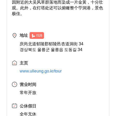
因附近的大吴风草群落地而染成一片金黃，十分壮
观。此外，在灯塔处还可以俯瞰整个苧洞港，景色
极佳。
地址
找路
庆尚北道郁陵郡郁陵邑杏道洞街 34
경상북도 울릉군 울릉읍 도동길 34
主页
www.ulleung.go.kr/tour
营业时间
常年开放
公休假日
全年无休