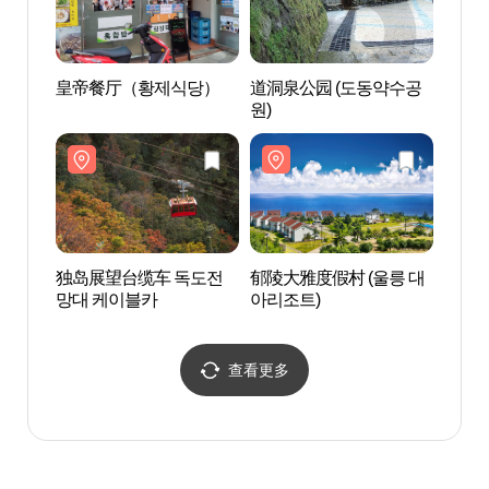
皇帝餐厅（황제식당）
道洞泉公园 (도동약수공
道洞泉
원)
원)
独岛展望台缆车 독도전
郁陵大雅度假村 (울릉 대
郁陵大
망대 케이블카
아리조트)
아리조
查看更多