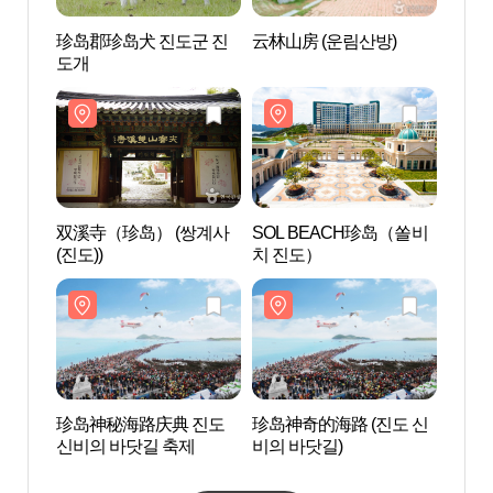
珍岛郡珍岛犬 진도군 진
云林山房 (운림산방)
云林山
도개
双溪寺（珍岛） (쌍계사
SOL BEACH珍岛（쏠비
SOL
(진도))
치 진도）
치 진
珍岛神秘海路庆典 진도
珍岛神奇的海路 (진도 신
细方落
신비의 바닷길 축제
비의 바닷길)
조 전