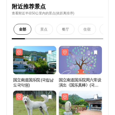
附近推荐景点
查看附近半径50公里內的景点(依距离排序)
全部
景点
餐厅
住宿
购物
国立南道国乐院 (국립남
国立南道国乐院周六常设
国立南
도국악원)
演出《国乐真棒》(국립
도국악
남도국악원 토요 상설 공
연 ‘국악이 좋다’)