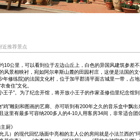
附近推荐景点
约10公里，可以看到位于左边山丘上，白色的异国风建筑参差
的风景相映衬，宛如阿尔卑斯山麓的田园村庄，这便是法国的文
修练院)的法国文化村，位于加平郡清平面古城里一带，占地面积1
衣食住”文化。
王子”。为了纪念开馆，将开放小王子的作家圣修伯里纪念馆到
鸡”雕刻和图画的艺廊、亦可听到有200年之久的音乐盒中飘出
这里有最多可容纳200多人的4-10人用客房34间，非常适合团
的主厨》
允儿）的现代回忆场面中亮相的主人公的房间就是小法兰西的“玛