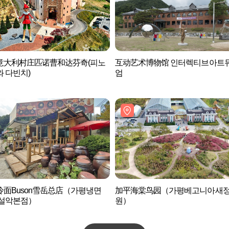
意大利村庄匹诺曹和达芬奇(피노
互动艺术博物馆 인터렉티브아트
 다빈치)
엄
冷面Buson雪岳总店（가평냉면
加平海棠鸟园（가평베고니아새
 설악본점）
원）