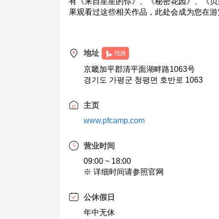
有《来自星星的你》、《秘密花园》、《贝
果观看过这些相关作品，此处会成为您在游
地址
找路
京畿加平郡清平面湖畔路1063号
경기도 가평군 청평면 호반로 1063
主页
www.pfcamp.com
营业时间
09:00 ~ 18:00
※ 详细时间请参照官网
公休假日
年中无休