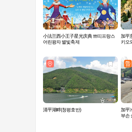
小法兰西小王子星光庆典 쁘띠프랑스
加平
어린왕자 별빛축제
키오와
清平湖畔(청평호반)
加平
부손