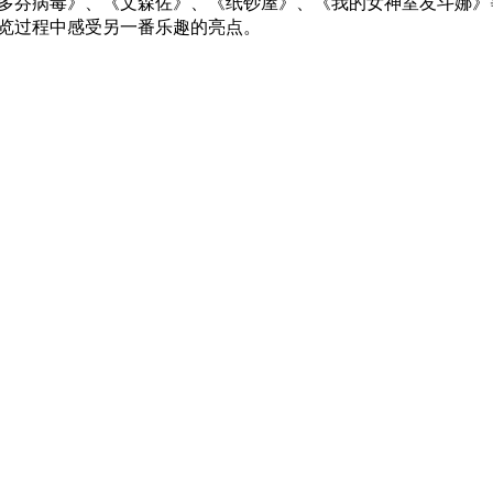
多芬病毒》、《文森佐》、《纸钞屋》、《我的女神室友斗娜》
览过程中感受另一番乐趣的亮点。