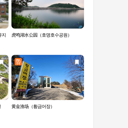
뮤지
虎鸣湖水公园（호명호수공원）
加平意大利村庄匹诺
키오와 다빈치)
정
黄金渔场（황금어장）
加平海棠鸟园（가평
원）