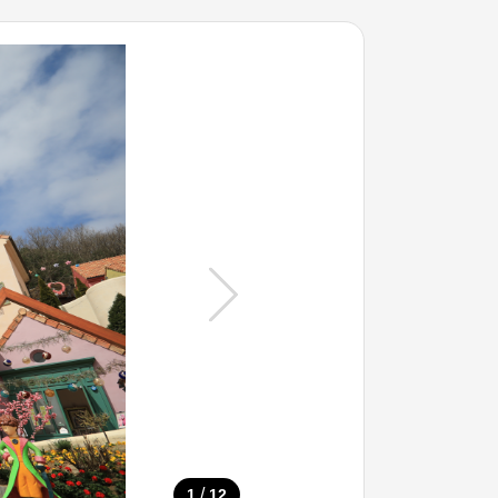
/
1
12