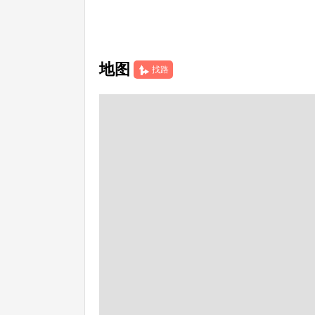
地图
找路