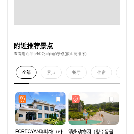
附近推荐景点
查看附近半径50公里內的景点(依距离排序)
全部
景点
餐厅
住宿
购物
FORECYAN咖啡馆（카
清州动物园（청주동물
清州