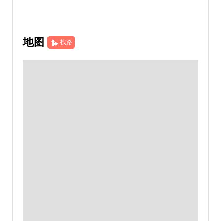
地图
找路