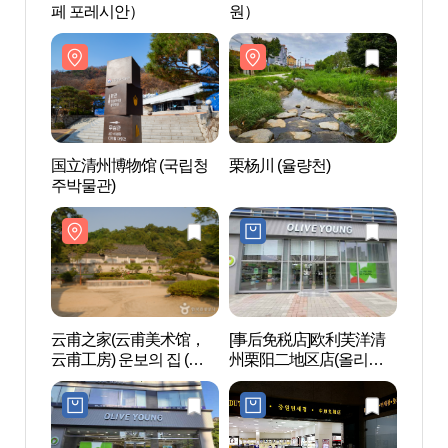
페 포레시안）
원）
원）
国立清州博物馆 (국립청
栗杨川 (율량천)
栗杨川
주박물관)
云甫之家(云甫美术馆，
[事后免税店]欧利芙洋清
寿岩
云甫工房) 운보의 집 (운보
州栗阳二地区店(올리브
망대
미술관, 운보공방)
영 청주율량2지구점)