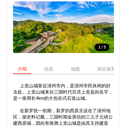
/
1
5
介绍
信息
地图
附近推荐景点
上党山城靠近清州市内，是清州市民休闲的好
去处。上党山城来自三国时代百济上党县的名字，
是一座周长4km的大包谷式石造山城。
在新罗统一初期，新罗的西原京设在了清州地
区，据史料记载，三国时期金庾信的三儿子元靖公
建西原城，因此有推测上党山城是由其主持建造