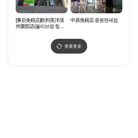
[事后免税店]欧利芙洋清
中原免税店 중원면세점
寿岩谷
州栗阳店(올리브영 청주
화마을
율량점)
查看更多