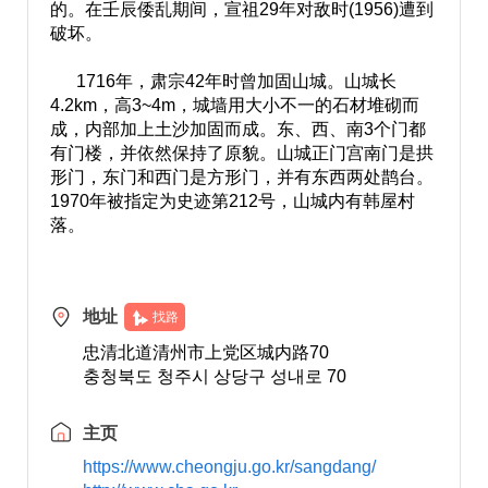
的。在壬辰倭乱期间，宣祖29年对敌时(1956)遭到
破坏。
1716年，肃宗42年时曾加固山城。山城长
4.2km，高3~4m，城墙用大小不一的石材堆砌而
成，内部加上土沙加固而成。东、西、南3个门都
有门楼，并依然保持了原貌。山城正门宫南门是拱
形门，东门和西门是方形门，并有东西两处鹊台。
1970年被指定为史迹第212号，山城内有韩屋村
落。
地址
找路
忠清北道清州市上党区城内路70
충청북도 청주시 상당구 성내로 70
主页
https://www.cheongju.go.kr/sangdang/