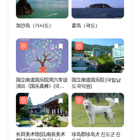
加沙岛（가사도）
藿岛（곽도）
加沙
国立南道国乐院周六常设
国立南道国乐院 (국립남
国立南
演出《国乐真棒》(국립
도국악원)
도국악
남도국악원 토요 상설 공
연 ‘국악이 좋다’)
长田美术馆(旧,南辰美术
珍岛郡珍岛犬 진도군 진
珍岛郡