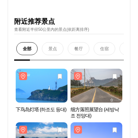
附近推荐景点
查看附近半径50公里內的景点(依距离排序)
全部
景点
餐厅
住宿
购物
下鸟岛灯塔 (하조도 등대)
细方落照展望台 (세방낙
下鸟岛
조 전망대)