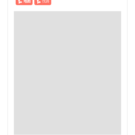
地图
找路