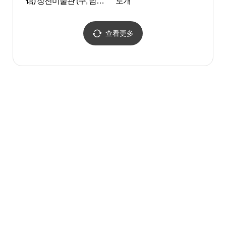
馆) 장전미술관 (구, 남진
도개
도개
미술관)
查看更多