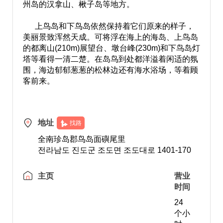
州岛的汉拿山、楸子岛等地方。
上鸟岛和下鸟岛依然保持着它们原来的样子，
美丽景致浑然天成。可将浮在海上的海岛、上鸟岛
的都离山(210m)展望台、墩台峰(230m)和下鸟岛灯
塔等看得一清二楚。在岛鸟到处都洋溢着闲适的氛
围，海边郁郁葱葱的松林边还有海水浴场，等着顾
客前来。
地址
找路
全南珍岛郡鸟岛面礖尾里
전라남도 진도군 조도면 조도대로 1401-170
主页
营业
时间
24
个小