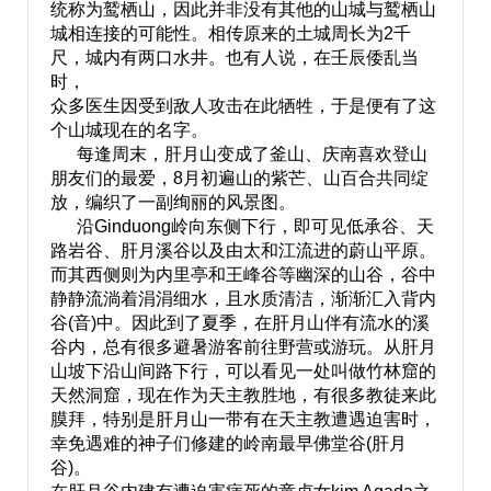
统称为鹫栖山，因此并非没有其他的山城与鹫栖山
城相连接的可能性。相传原来的土城周长为2千
尺，城内有两口水井。也有人说，在壬辰倭乱当
时，
众多医生因受到敌人攻击在此牺牲，于是便有了这
个山城现在的名字。
每逢周末，肝月山变成了釜山、庆南喜欢登山
朋友们的最爱，8月初遍山的紫芒、山百合共同绽
放，编织了一副绚丽的风景图。
沿Ginduong岭向东侧下行，即可见低承谷、天
路岩谷、肝月溪谷以及由太和江流进的蔚山平原。
而其西侧则为内里亭和王峰谷等幽深的山谷，谷中
静静流淌着涓涓细水，且水质清洁，渐渐汇入背内
谷(音)中。因此到了夏季，在肝月山伴有流水的溪
谷内，总有很多避暑游客前往野营或游玩。从肝月
山坡下沿山间路下行，可以看见一处叫做竹林窟的
天然洞窟，现在作为天主教胜地，有很多教徒来此
膜拜，特别是肝月山一带有在天主教遭遇迫害时，
幸免遇难的神子们修建的岭南最早佛堂谷(肝月
谷)。