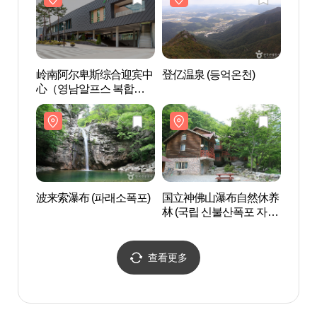
岭南阿尔卑斯综合迎宾中
登亿温泉 (등억온천)
岭南
心（영남알프스 복합웰
心（
컴센터）
컴센
波来索瀑布 (파래소폭포)
国立神佛山瀑布自然休养
波来索
林 (국립 신불산폭포 자연
휴양림)
查看更多