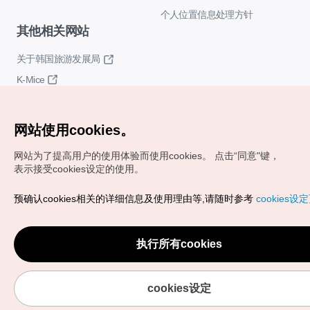
个人位置信息处理方针
其他相关网站
关于韩国旅游发展局
K-Mice
网站使用cookies。
网站为了提高用户的使用体验而使用cookies。
点击“同意"键，
表示接受cookies设定的使用。
Copyrights (c) 韩国旅游发展局版权所有
预确认cookies相关的详细信息及使用理由等,请随时参考
cookies设
如有相关疑问或建议，欢迎来信。
VISITKOREA官方邮箱
chnsim@knto.or.kr
执行所有cookies
cookies设定