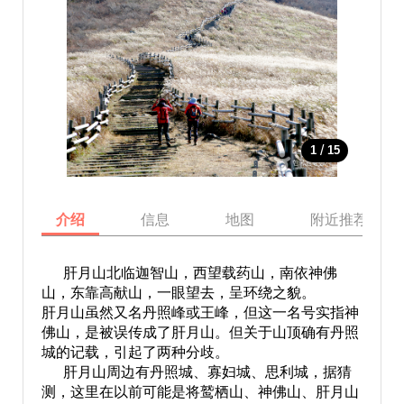
/
1
15
介绍
信息
地图
附近推荐景点
肝月山北临迦智山，西望载药山，南依神佛
山，东靠高献山，一眼望去，呈环绕之貌。
肝月山虽然又名丹照峰或王峰，但这一名号实指神
佛山，是被误传成了肝月山。但关于山顶确有丹照
城的记载，引起了两种分歧。
肝月山周边有丹照城、寡妇城、思利城，据猜
测，这里在以前可能是将鹫栖山、神佛山、肝月山