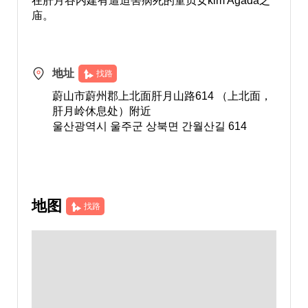
在肝月谷内建有遭迫害病死的童贞女kim Agada之
庙。
地址
找路
蔚山市蔚州郡上北面肝月山路614 （上北面，
肝月岭休息处）附近
울산광역시 울주군 상북면 간월산길 614
地图
找路