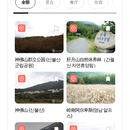
全部
景点
餐厅
住宿
购物
神佛山郡立公园 (신불산
肝月山自然休养林（간월
神佛山
군립공원)
산 자연휴양림）
군립공
神佛山 (신불산)
岭南阿尔卑斯(영남 알프
神佛山
스)