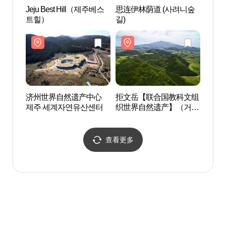
Jeju Best Hill（제주베스
思连伊林荫道 (사려니숲
济州
트힐）
길)
제주
济州世界自然遗产中心
拒文岳【联合国教科文组
济州狍
제주 세계자연유산센터
织世界自然遗产】（거문
노루
오름[유네스코세계자연
유산]）
查看更多