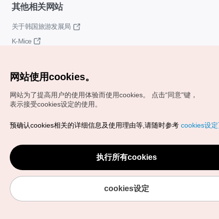
其他相关网站
关于韩国旅游发展局
K-Mice
网站使用cookies。
网站为了提高用户的使用体验而使用cookies。
点击“同意"键，
表示接受cookies设定的使用。
Copyrights (c) 韩国旅游发展局版权所有
预确认cookies相关的详细信息及使用理由等,请随时参考
cookies设
如有相关疑问或建议，欢迎来信。
VISITKOREA官方邮箱
chnsim@knto.or.kr
执行所有cookies
cookies设定