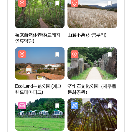
桥来自然休养林(교래자
山君不离 (산굼부리)
桥来
연휴양림)
연휴양
Eco Land主题公园 (에코
济州石文化公园（제주돌
Eco 
랜드테마파크)
문화공원）
랜드테