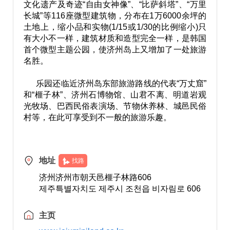
文化遗产及奇迹“自由女神像”、“比萨斜塔”、“万里
长城”等116座微型建筑物，分布在1万6000余坪的
土地上，缩小品和实物(1/15或1/30的比例缩小)只
有大小不一样，建筑材质和造型完全一样，是韩国
首个微型主题公园，使济州岛上又增加了一处旅游
名胜。
乐园还临近济州岛东部旅游路线的代表“万丈窟”
和“榧子林”、济州石博物馆、山君不离、明道岩观
光牧场、巴西民俗表演场、节物休养林、城邑民俗
村等，在此可享受到不一般的旅游乐趣。
地址
找路
济州济州市朝天邑榧子林路606
제주특별자치도 제주시 조천읍 비자림로 606
主页