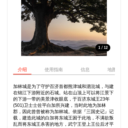
/
1
12
介绍
使用指南
信息
地图
加林城是为了守护百济首都熊津城和泗沘城，与建
在锦江下游附近的石城。站在山顶上可以将江景下
的下游一带的美景津收眼底，于百济东城王23年
(501)卫士士佐平白加所兴建，当时此地为加林
郡，因此曾曾被称为加林城。依据『三国史记』记
载，建造此城的白加将东城王困于此地，不满欲叛
乱而将东城王杀害的地方，武宁王登上王位后才平