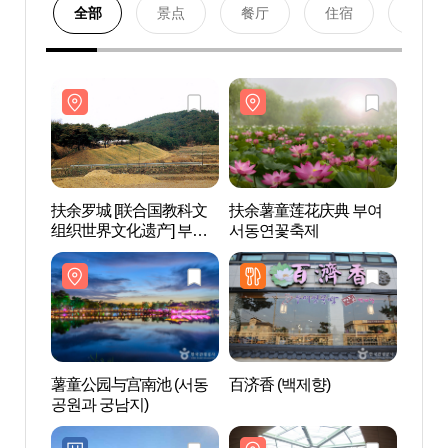
全部
景点
餐厅
住宿
购物
扶余罗城 [联合国教科文
扶余薯童莲花庆典 부여
扶余罗
组织世界文化遗产] 부여
서동연꽃축제
组织世
나성 [유네스코 세계문화
나성 
유산]
유산]
薯童公园与宫南池 (서동
百济香 (백제향)
国立扶
공원과 궁남지)
여박물