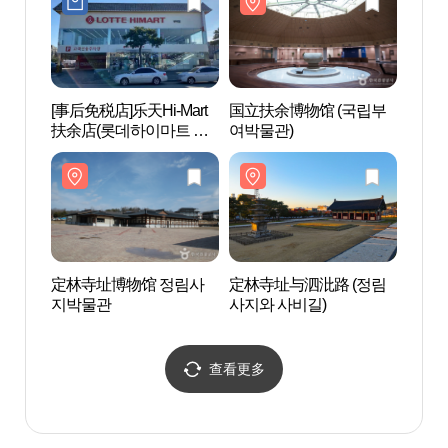
[事后免税店]乐天Hi-Mart
国立扶余博物馆 (국립부
定林寺
扶余店(롯데하이마트 부
여박물관)
사지와
여점)
定林寺址博物馆 정림사
定林寺址与泗沘路 (정림
薯童
지박물관
사지와 사비길)
테마파
查看更多