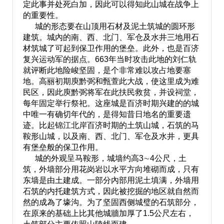
定此事并处死白加，因此可以得知此山城在战争上
的重要性。
城的形态要在山顶用石材及泥土筑城的圆环形
建筑。城內的南、西、北门、军仓及水井三地用石
材筑城了可起到保卫作用的堡垒。此外，也是百济
复兴运动军的据点。663年当时攻击此地的刘仁轨
就评断此地险峻坚固，是个非常难以攻占地要塞
地。高丽初期庾黔弼和甄萱此大战，使这里成为难
民区，因此庾黔弼将军在此扶民救贫，并设祠堂，
每年固定举行祭祀。这座城是百济时期兴建的的城
中唯一有确切年代的，是得知昔日地名的重要遗
迹。比起锦江北岸百济时期的土筑山城，石筑的马
鞍形山城，以及南、西、北门、军仓及水井，更具
有堡垒般的保卫作用。
城的外观呈马鞍形，城墙约高3∼4公尺，土
筑，外墙部分用花岗岩以水平方向堆砌而成，只有
东墙是由土建成。一部分內部用泥土填满，外墙用
石筑的内托建筑方式，因此被挖掘的地区就自然而
然的成為了壕沟。为了坚固西侧城璧的石筑部分，
在原来的基础上比其他城牆加厚了1.5公尺左右，