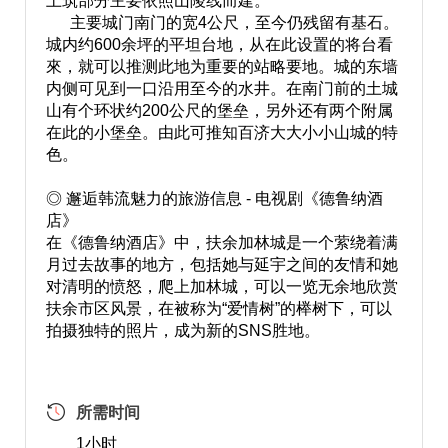
土筑部分主要依照山陵线而建。
主要城门南门的宽4公尺，至今仍残留有基石。
城内约600余坪的平坦台地，从在此设置的将台看
來，就可以推测此地为重要的站略要地。城的东墙
内侧可见到一口沿用至今的水井。在南门前的土城
山有个环状约200公尺的堡垒，另外还有两个附属
在此的小堡垒。由此可推知百济大大小小山城的特
色。
◎ 邂逅韩流魅力的旅游信息 - 电视剧《德鲁纳酒
店》
在《德鲁纳酒店》中，扶余加林城是一个萦绕着满
月过去故事的地方，包括她与延宇之间的友情和她
对清明的愤怒，爬上加林城，可以一览无余地欣赏
扶余市区风景，在被称为“爱情树”的榉树下，可以
拍摄独特的照片，成为新的SNS胜地。
所需时间
1小时