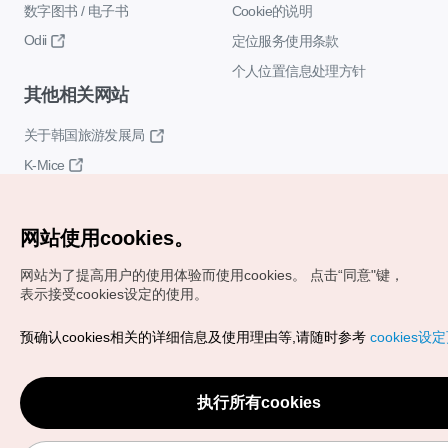
数字图书 / 电子书
Cookie的说明
Odii
定位服务使用条款
个人位置信息处理方针
其他相关网站
关于韩国旅游发展局
K-Mice
网站使用cookies。
网站为了提高用户的使用体验而使用cookies。
点击“同意"键，
表示接受cookies设定的使用。
Copyrights (c) 韩国旅游发展局版权所有
预确认cookies相关的详细信息及使用理由等,请随时参考
cookies设
如有相关疑问或建议，欢迎来信。
VISITKOREA官方邮箱
chnsim@knto.or.kr
执行所有cookies