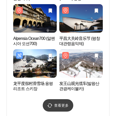
Alpensia Ocean700 (알펜
平昌大关岭音乐节 (평창
发王
시아 오션700)
대관령음악제)
관광케
龙平度假村滑雪场 용평
发王山观光缆车(발왕산
羊驼黄
리조트 스키장
관광케이블카)
드팜)
查看更多