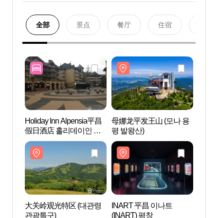
全部
景点
餐厅
住宿
购物
Holiday Inn Alpensia平昌
母娜龙平发王山 (모나 용
母娜龙
假日酒店 홀리데이인 알
평 발왕산)
평 발
펜시아 평창 스위트
大关岭观光特区 (대관령
INART 平昌 이나트
INA
관광특구)
(INART) 평창
(INA