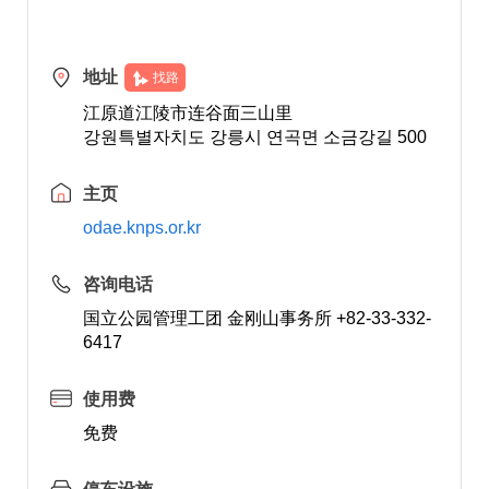
地址
找路
江原道江陵市连谷面三山里
강원특별자치도 강릉시 연곡면 소금강길 500
主页
odae.knps.or.kr
咨询电话
国立公园管理工团 金刚山事务所 +82-33-332-
6417
使用费
免费