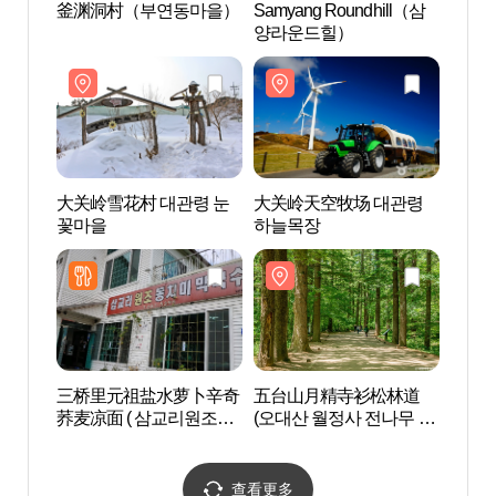
釜渊洞村（부연동마을）
Samyang Roundhill（삼
釜渊
양라운드힐）
大关岭雪花村 대관령 눈
大关岭天空牧场 대관령
大关岭
꽃마을
하늘목장
꽃마
三桥里元祖盐水萝卜辛奇
五台山月精寺衫松林道
五台
荞麦凉面 ( 삼교리원조동
(오대산 월정사 전나무 숲
(오대
치미막국수 )
길)
길)
查看更多