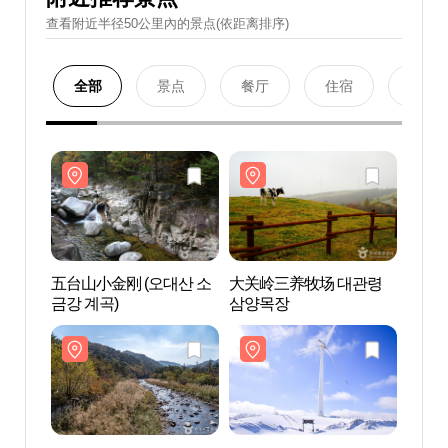
查看附近半径50公里內的景点(依距离排序)
全部
景点
餐厅
住宿
购物
五台山小金刚 (오대산 소
大关岭三养牧场 대관령
五台山
금강 계곡)
삼양목장
금강 