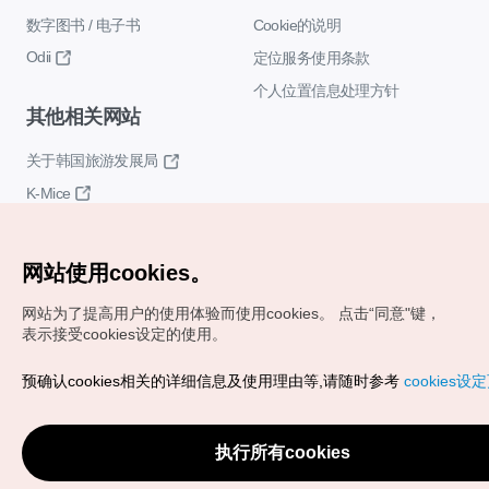
数字图书 / 电子书
Cookie的说明
Odii
定位服务使用条款
个人位置信息处理方针
其他相关网站
关于韩国旅游发展局
K-Mice
网站使用cookies。
网站为了提高用户的使用体验而使用cookies。
点击“同意"键，
表示接受cookies设定的使用。
Copyrights (c) 韩国旅游发展局版权所有
预确认cookies相关的详细信息及使用理由等,请随时参考
cookies设
如有相关疑问或建议，欢迎来信。
VISITKOREA官方邮箱
chnsim@knto.or.kr
执行所有cookies