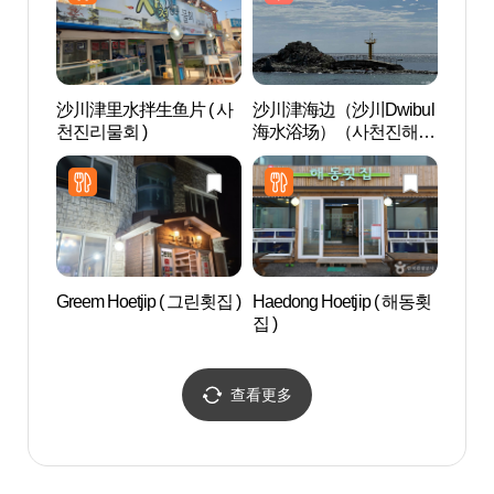
沙川津里水拌生鱼片 ( 사
沙川津海边（沙川Dwibul
江陵
천진리물회 )
海水浴场）（사천진해변
경포해
（사천뒷불해수욕장））
Greem Hoetjip ( 그린횟집 )
Haedong Hoetjip ( 해동횟
芦洞
집 )
골한과
查看更多