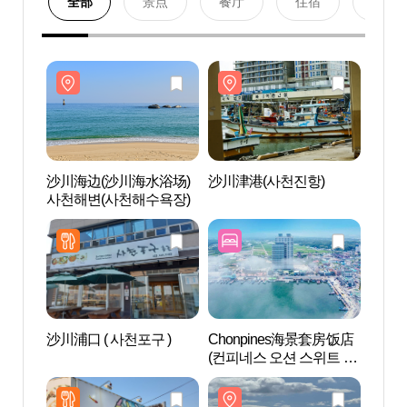
全部
景点
餐厅
住宿
购物
沙川海边(沙川海水浴场)
沙川津港(사천진항)
沙川海
사천해변(사천해수욕장)
사천해
沙川浦口 ( 사천포구 )
Chonpines海景套房饭店
沙川津
(컨피네스 오션 스위트 호
海水
텔)
（사