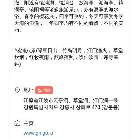
澈，附近有镜浦湖、镜浦台、放海亭、湖海亭、镜
湖亭、镜阳祠等诸多旅游景点，亦有夏季的海水
浴、春季的樱花展，四季可垂钓，冬天可享受冬季
大海的浪漫，一年四季均有不同的看点，不同的美
丽。
*镜浦八景(绿豆日出，竹岛明月，江门渔火， 草堂
炊烟，红妆夜雨，甑峰落照，唤仙吹笛，寒寺暮
钟)
地址
找路
江原道江陵市云亭洞、草堂洞、江门洞一带
강원특별자치도 강릉시 창해로 473 (강문동)
主页
www.gn.go.kr