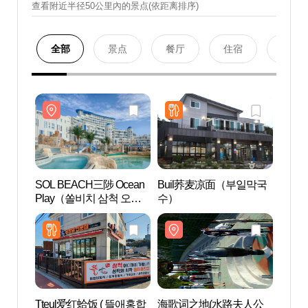
查看附近半径50公里內的景点(依距离排序)
全部
景点
餐厅
住宿
购物
SOL BEACH三陟 Ocean
Buil荞麦凉面（부일막국
SOL 
Play（쏠비치 삼척 오션
수）
Pla
플레이）
플레
Tteul爱红蛤饭 ( 뜰애홍합
海歌词之地(水路夫人公
小后