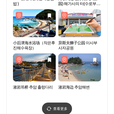
밥 )
园) 해가사의 터(수로부인
진해
공원)
小后津海水浴场（작은후
异斯夫狮子公园 이사부
湫岩吊
진해수욕장）
사자공원
湫岩吊桥 추암 출렁다리
湫岩海边 추암해변
湫岩烛
바위)
查看更多