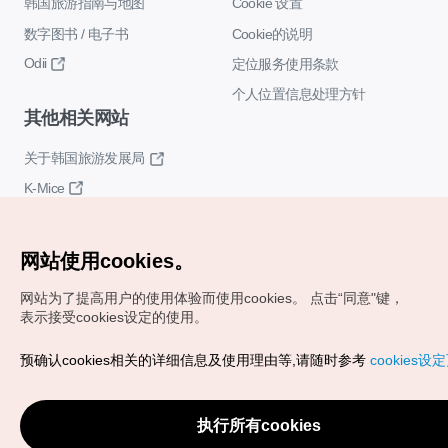
韩国旅游指南与地图
Cookie 设置
数字图书 / 电子书
Cookie的说明
Odii
定位服务使用条款
个人位置信息处理方针
其他相关网站
关于韩国旅游发展局
K-Mice
网站使用cookies。
网站为了提高用户的使用体验而使用cookies。
点击“同意"键，
表示接受cookies设定的使用。
Copyrights (c) 韩国旅游发展局版权所有
预确认cookies相关的详细信息及使用理由等,请随时参考
cookies设
如有相关疑问或建议，欢迎来信。
VISITKOREA官方邮箱
chnsim@knto.or.kr
执行所有cookies