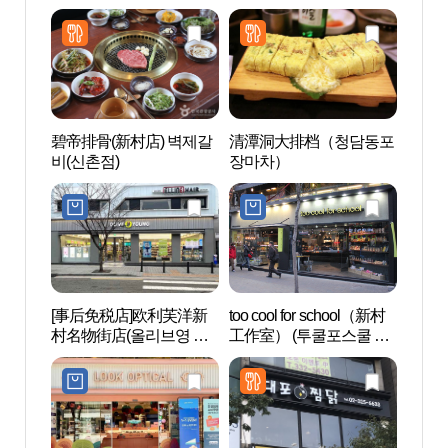
거리점)
碧帝排骨(新村店) 벽제갈
清潭洞大排档（청담동포
Geek 
비(신촌점)
장마차）
브하우
[事后免税店]欧利芙洋新
too cool for school（新村
延世大
村名物街店(올리브영 신
工作室） (투쿨포스쿨 신
촌명물거리점)
촌작업실)