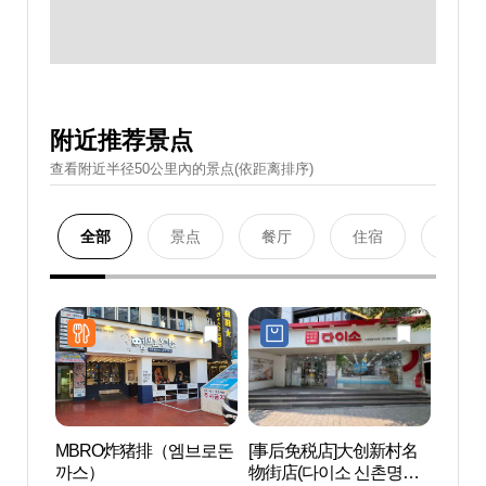
附近推荐景点
查看附近半径50公里內的景点(依距离排序)
全部
景点
餐厅
住宿
购物
MBRO炸猪排（엠브로돈
[事后免税店]大创新村名
延世路
까스）
物街店(다이소 신촌명물