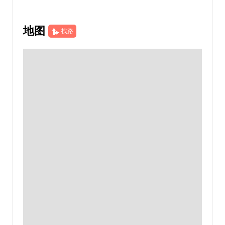
地图
找路