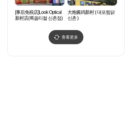
[事后免税店]Look Optical
大炮酱鸡新村 ( 대포찜닭
梨花
新村店(룩옵티컬 신촌점)
신촌 )
센터
查看更多