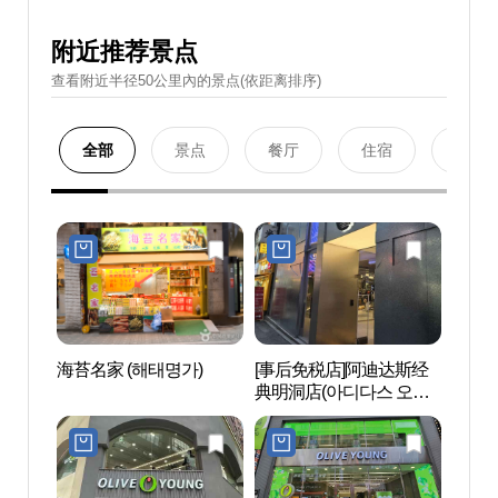
附近推荐景点
查看附近半径50公里內的景点(依距离排序)
全部
景点
餐厅
住宿
购物
海苔名家 (해태명가)
[事后免税店]阿迪达斯经
薄荷美
典明洞店(아디다스 오리
지널스 명동)