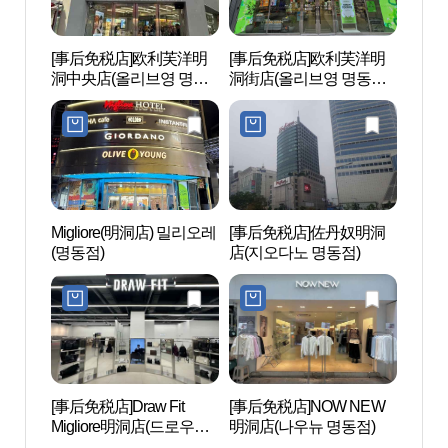
[事后免税店]欧利芙洋明
[事后免税店]欧利芙洋明
邮票
洞中央店(올리브영 명동
洞街店(올리브영 명동거
(구.
중앙점)
리점)
Migliore(明洞店) 밀리오레
[事后免税店]佐丹奴明洞
明洞艺
(명동점)
店(지오다노 명동점)
극장)
[事后免税店]Draw Fit
[事后免税店]NOW NEW
草田
Migliore明洞店(드로우핏
明洞店(나우뉴 명동점)
유ㆍ
밀리오레 명동점)