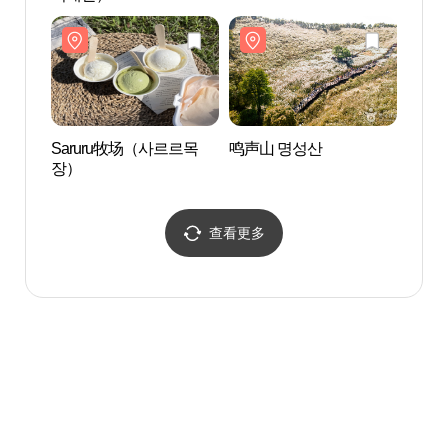
Saruru牧场（사르르목
鸣声山 명성산
鸣声山
장）
查看更多