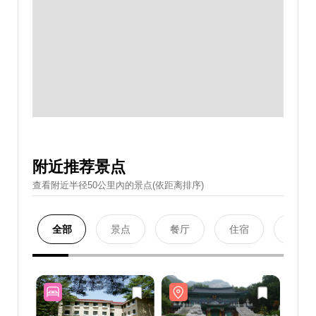
附近推荐景点
查看附近半径50公里內的景点(依距离排序)
全部
景点
餐厅
住宿
购物