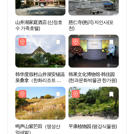
山井湖家庭酒店 (산정호
慈仁寺(抱川) 자인사(포
慈仁寺
수 가족호텔)
천)
천)
韩华度假村山井湖安锡温
韩果文化博物馆-韩佳园
韩果
泉桑拿（한화리조트 산
(한과문화박물관 한가원)
(한과
정호수 안시 온천사우
나）
鸣声山紫芒田（명성산
平康植物园 (평강식물원)
平康植
억새밭）