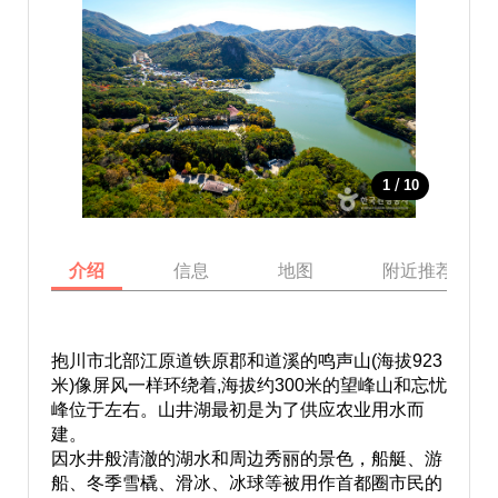
/
1
10
介绍
信息
地图
附近推荐景点
抱川市北部江原道铁原郡和道溪的鸣声山(海拔923
米)像屏风一样环绕着,海拔约300米的望峰山和忘忧
峰位于左右。山井湖最初是为了供应农业用水而
建。
因水井般清澈的湖水和周边秀丽的景色，船艇、游
船、冬季雪橇、滑冰、冰球等被用作首都圈市民的