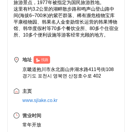
旅游景点，1977年被指定为国民旅游胜地。
这里有约3.2公里的湖畔散步路和鸣声山登山路中
间(海拔6~700米)的紫芒群落、稀有濒危植物宝库
平康植物园、韩果名人金奎勋馆长运营的韩果博物
馆、韩华度假村等70多个餐饮业所、80多个住宿业
所、10多个便利设施等游客经常光顾的地方。
地址
找路
京畿道抱川市永北面山井湖水路411号街108
경기도 포천시 영북면 산정호수로 402
主页
www.sjlake.co.kr
营业时间
常年开放