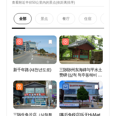
查看附近半径50公里內的景点(依距离排序)
全部
景点
餐厅
住宿
购物
新千年路 (새천년도로)
三陟陟州东海碑与平水土
新千年
赞碑 (삼척 척주동해비 및
평수토찬비)
三陟生鱼片店（삼척횟
[事后免税店]乐天Hi-Mart
三陟竹