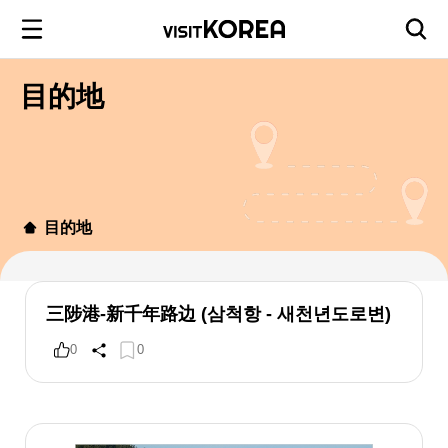
目的地
目的地
三陟港-新千年路边 (삼척항 - 새천년도로변)
0
0