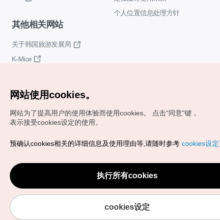
个人位置信息处理方针
其他相关网站
关于韩国旅游发展局
K-Mice
网站使用cookies。
网站为了提高用户的使用体验而使用cookies。
点击“同意"键，
表示接受cookies设定的使用。
Copyrights (c) 韩国旅游发展局版权所有
预确认cookies相关的详细信息及使用理由等,请随时参考
cookies设
如有相关疑问或建议，欢迎来信。
VISITKOREA官方邮箱
chnsim@knto.or.kr
执行所有cookies
cookies设定