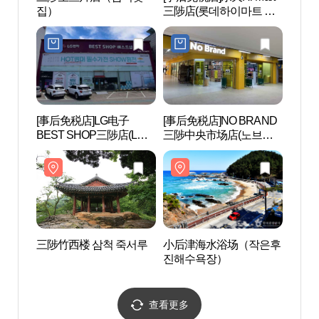
집）
三陟店(롯데하이마트 삼
척점)
[事后免税店]LG电子
[事后免税店]NO BRAND
三陟海
BEST SHOP三陟店(LG전
三陟中央市场店(노브랜
삼척해
자 베스트샵 삼척점)
드 삼척중앙시장점)
三陟竹西楼 삼척 죽서루
小后津海水浴场（작은후
SOL 
진해수욕장）
Pla
플레
查看更多