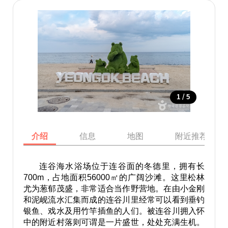
/
1
5
介绍
信息
地图
附近推荐景点
连谷海水浴场位于连谷面的冬德里，拥有长
700m，占地面积56000㎡的广阔沙滩。这里松林
尤为葱郁茂盛，非常适合当作野营地。在由小金刚
和泥岘流水汇集而成的连谷川里经常可以看到垂钓
银鱼、戏水及用竹竿插鱼的人们。被连谷川拥入怀
中的附近村落则可谓是一片盛世，处处充满生机。