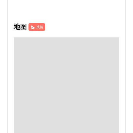
地图
找路