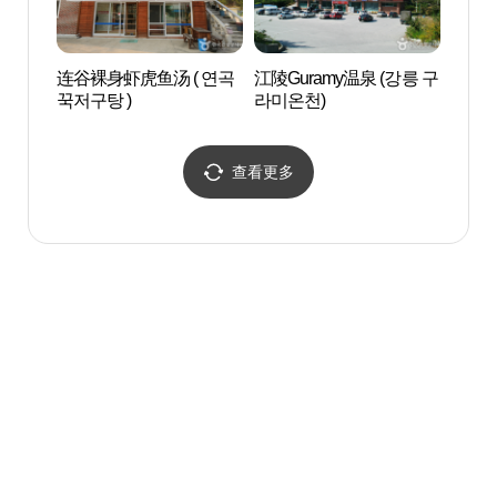
连谷裸身虾虎鱼汤 ( 연곡
江陵Guramy温泉 (강릉 구
芦洞
꾹저구탕 )
라미온천)
골한과
查看更多