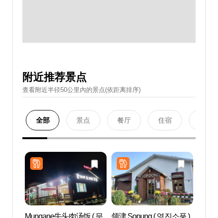
附近推荐景点
查看附近半径50公里內的景点(依距离排序)
全部
景点
餐厅
住宿
购物
Mungane牛头肉汤饭 ( 문
领津 Sopung ( 영진소풍 )
领津海