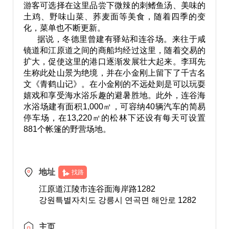
游客可选择在这里品尝下微辣的刺鳍鱼汤、美味的
土鸡、野味山菜、荞麦面等美食，随着四季的变
化，菜单也不断更新。
据说，冬德里曾建有驿站和连谷场。来往于咸
镜道和江原道之间的商船均经过这里，随着交易的
扩大，促使这里的港口逐渐发展壮大起来。李珥先
生称此处山景为绝境，并在小金刚上留下了千古名
文《青鹤山记》。在小金刚的不远处则是可以玩耍
嬉戏和享受海水浴乐趣的避暑胜地。此外，连谷海
水浴场建有面积1,000㎡，可容纳40辆汽车的简易
停车场，在13,220㎡的松林下还设有每天可设置
881个帐篷的野营场地。
地址
找路
江原道江陵市连谷面海岸路1282
강원특별자치도 강릉시 연곡면 해안로 1282
主页