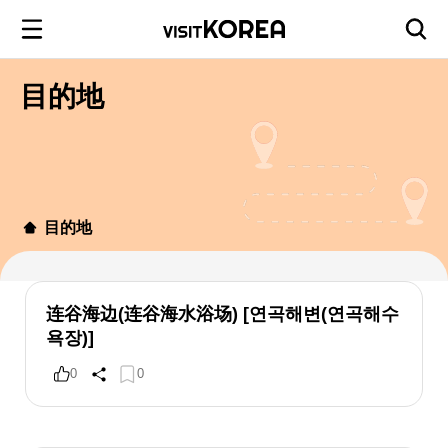
目的地
目的地
连谷海边(连谷海水浴场) [연곡해변(연곡해수
욕장)]
0
0