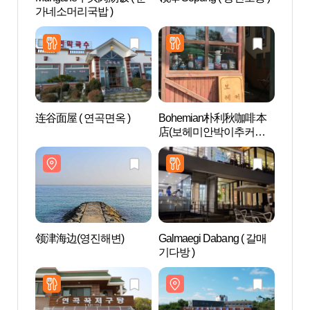
가네소머리국밥 )
连谷面屋 ( 연곡면옥 )
Bohemian朴利秋咖啡本
注文津
店(보헤미안박이추커피
사제)
본점)
领津海边(영진해변)
Galmaegi Dabang ( 갈매
沙川津
기다방 )