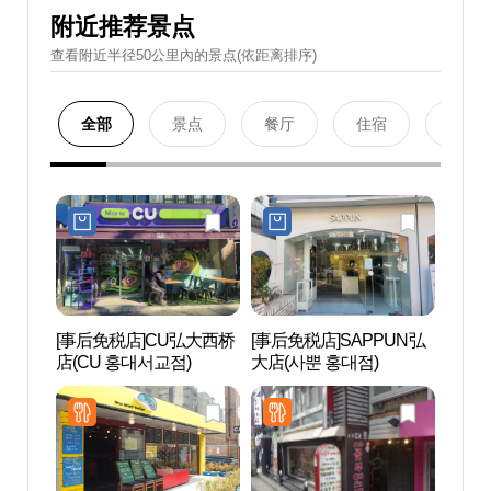
附近推荐景点
查看附近半径50公里內的景点(依距离排序)
全部
景点
餐厅
住宿
购物
[事后免税店]CU弘大西桥
[事后免税店]SAPPUN弘
京义
店(CU 홍대서교점)
大店(사뿐 홍대점)
리）