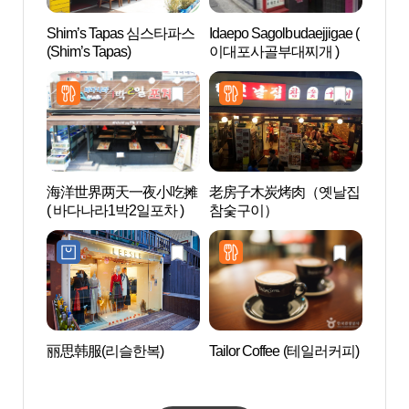
Shim’s Tapas 심스타파스
Idaepo Sagolbudaejjigae (
Real
(Shim’s Tapas)
이대포사골부대찌개 )
스케이
海洋世界两天一夜小吃摊
老房子木炭烤肉（옛날집
弘大 
( 바다나라1박2일포차 )
참숯구이）
丽思韩服(리슬한복)
Tailor Coffee (테일러커피)
Geek 
브하우