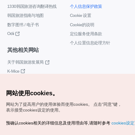
1330韩国旅游咨询翻译热线
个人信息保护政策
韩国旅游指南与地图
Cookie 设置
数字图书 / 电子书
Cookie的说明
Odii
定位服务使用条款
个人位置信息处理方针
其他相关网站
关于韩国旅游发展局
K-Mice
网站使用cookies。
网站为了提高用户的使用体验而使用cookies。
点击“同意"键，
表示接受cookies设定的使用。
Copyrights (c) 韩国旅游发展局版权所有
预确认cookies相关的详细信息及使用理由等,请随时参考
cookies设
如有相关疑问或建议，欢迎来信。
VISITKOREA官方邮箱