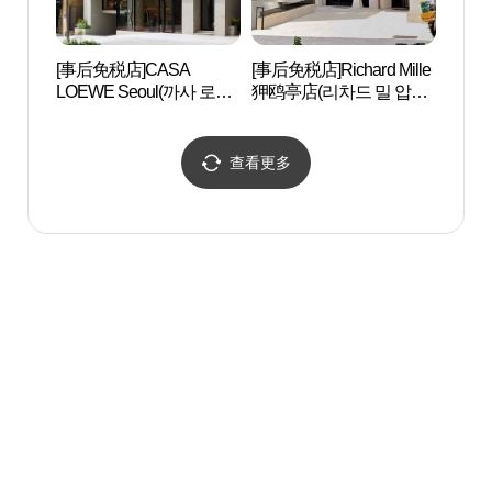
[事后免税店]CASA
[事后免税店]Richard Mille
香记忆
LOEWE Seoul(까사 로에
狎鸥亭店(리차드 밀 압구
베 서울)
정)
查看更多