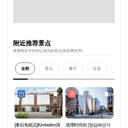
附近推荐景点
查看附近半径50公里內的景点(依距离排序)
全部
景点
餐厅
住宿
购物
[事后免税店]Kimhekim清
清潭时尚街 (청담패션거
清潭时