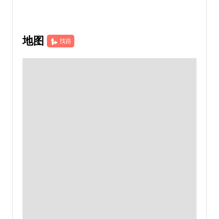
地图
找路