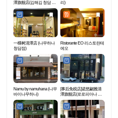
潭旗舰店(김해김 청담 플
리)
리)
래그십)
一棵树清潭店 (나무하나
Ristorante EO 리스토란테
韩流明
청담점)
에오
ROA
STAR
Namu by namuhana (나무
[事后免税店]诺悠翩雅清
狎鸥
바이나무하나)
潭旗舰店(로로피아나 청
로데
담플래그십스토어)