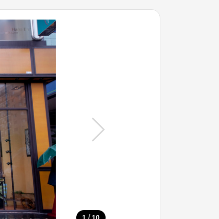
/
1
10