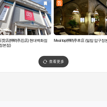
百货店(狎鸥亭总店) 현대백화점
Meal top狎鸥亭本店 (밀탑 압구정
정본점)
查看更多