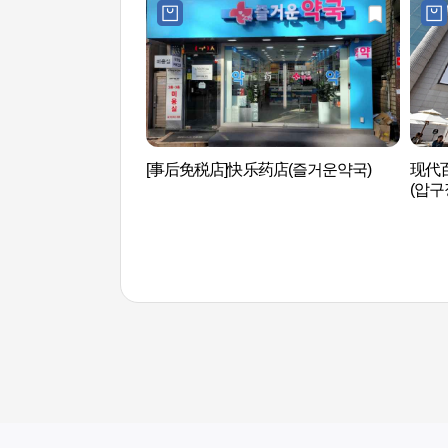
[事后免税店]快乐药店(즐거운약국)
现代
(압구