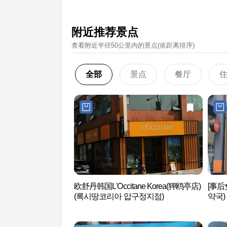
附近推荐景点
查看附近半径50公里內的景点(依距离排序)
全部
景点
餐厅
欧舒丹韩国L'Occitane Korea(狎鸥亭店)
[事后
(록시땅코리아 압구정지점)
약국)