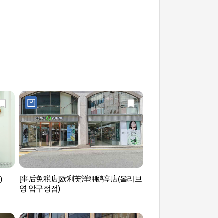
)
[事后免税店]欧利芙洋狎鸥亭店(올리브
Hill Spa (힐스파)
영 압구정점)