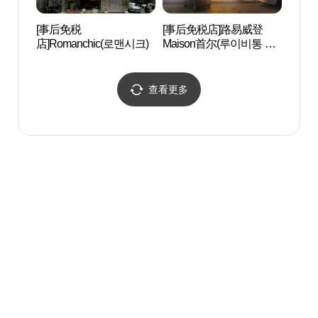
[事后免税
[事后免税店]路易威登
香记忆
店]Romanchic(로맨시크)
Maison首尔(루이비통 메
종 서울)
查看更多