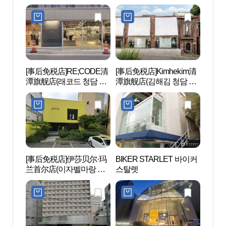
[事后免税店]RE;CODE清
[事后免税店]Kimhekim清
韩流明
潭旗舰店(래코드 청담 플
潭旗舰店(김해김 청담 플
ROA
래그십스토어)
래그십)
STAR
[事后免税店]伊莎贝尔·玛
BIKER STARLET 바이커
Q Spa
兰首尔店(이자벨마랑 서
스탈렛
클리닉
울점)