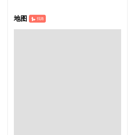
地图
找路