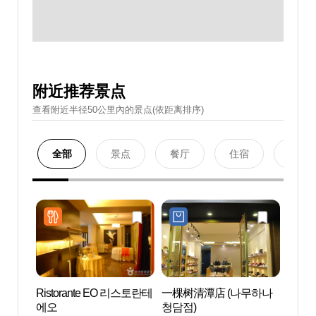
附近推荐景点
查看附近半径50公里內的景点(依距离排序)
全部
景点
餐厅
住宿
购物
Ristorante EO 리스토란테
一棵树清潭店 (나무하나
清潭时
에오
청담점)
리)