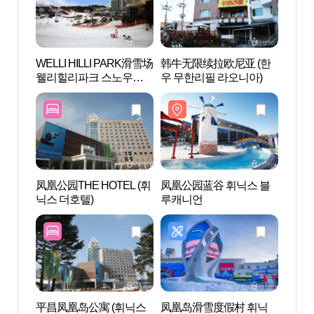
WELLI HILLI PARK滑雪场
韩牛无限续拉欧尼亚 (한
凤凰
웰리힐리파크 스노우파
우 무한리필 라오니아)
스 평
크
凤凰公园THE HOTEL (휘
凤凰公园蓝谷 휘닉스 블
鞠醇堂
닉스 더호텔)
루캐니언
향로)
平昌凤凰岛公寓 (휘닉스
凤凰岛滑雪度假村 휘닉
平昌武