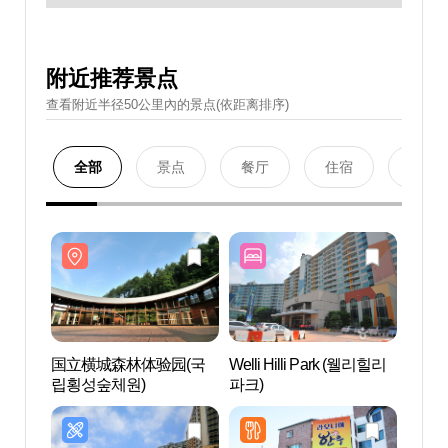
附近推荐景点
查看附近半径50公里內的景点(依距离排序)
全部
景点
餐厅
住宿
购物
国立横城森林体验园(국
Welli Hilli Park (웰리힐리
国立
립횡성숲체원)
파크)
립횡성