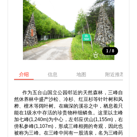
/
1
8
介绍
信息
地图
附近推荐景点
作为五台山国立公园邻近的天然森林，三峰自
然休养林中盛产沙松、冷杉、红豆杉等针叶树和风
桦、檀木等阔叶树。在幽深的溪谷之中，栖息着只
能在1级水中存活的珍贵物种细鳞鱼。这里以主峰
加七峰(1,240m)为中心，左邻应伏山(1,155m)，右
傍私参峰(1,107m)，形成三峰相拥的奇观，因此也
被称为三峰。在三峰中间有一股清泉，名为三峰药