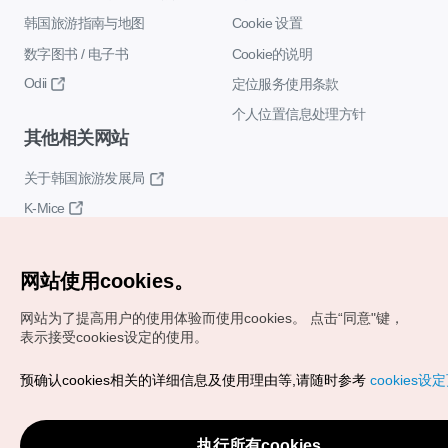
韩国旅游指南与地图
Cookie 设置
数字图书 / 电子书
Cookie的说明
Odii
定位服务使用条款
个人位置信息处理方针
其他相关网站
关于韩国旅游发展局
K-Mice
网站使用cookies。
网站为了提高用户的使用体验而使用cookies。
点击“同意"键，
表示接受cookies设定的使用。
Copyrights (c) 韩国旅游发展局版权所有
预确认cookies相关的详细信息及使用理由等,请随时参考
cookies设
如有相关疑问或建议，欢迎来信。
VISITKOREA官方邮箱
chnsim@knto.or.kr
执行所有cookies