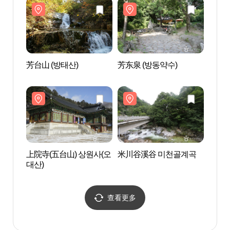
芳台山 (방태산)
芳东泉 (방동약수)
芳东泉
上院寺(五台山) 상원사(오
米川谷溪谷 미천골계곡
米川
대산)
查看更多