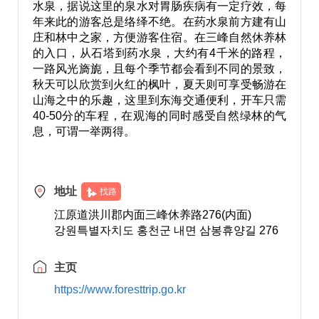
水泉，据说这里的泉水对胃肠疾病有一定疗效，每
年来此的游客总是络绎不绝。在药水泉前方建有山
庄和林中之家，方便游客住宿。在三峰自然休养林
的入口，从石塔到药水泉，大约有4千米的路程，
一路风光旖旎，且每个季节都会看到不同的景致，
秋天可以欣赏到火红的枫叶，夏天则可享受畅游在
山海之中的乐趣，这里到东海交通便利，开车只需
40-50分的车程，在观海的同时感受自然绿林的气
息，可谓一举两得。
地址
找路
江原道洪川郡内面三峰休养路276(内面)
강원특별자치도 홍천군 내면 삼봉휴양길 276
主页
https://www.foresttrip.go.kr