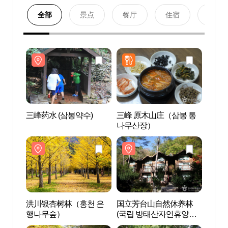
全部
景点
餐厅
住宿
购物
三峰药水 (삼봉약수)
三峰 原木山庄（삼봉 통
三峰药
나무산장）
洪川银杏树林（홍천 은
国立芳台山自然休养林
国立
행나무숲）
(국립 방태산자연휴양
(국립
림）
림）