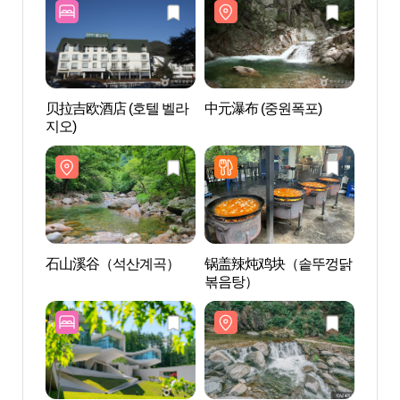
贝拉吉欧酒店 (호텔 벨라
中元瀑布 (중원폭포)
中元瀑
지오)
石山溪谷（석산계곡）
锅盖辣炖鸡块（솥뚜껑닭
鱼飞
볶음탕）