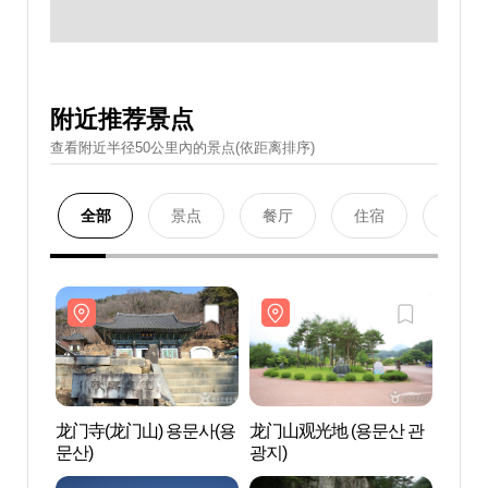
附近推荐景点
查看附近半径50公里內的景点(依距离排序)
全部
景点
餐厅
住宿
购物
龙门寺(龙门山) 용문사(용
龙门山观光地 (용문산 관
龙门寺
문산)
광지)
문산)