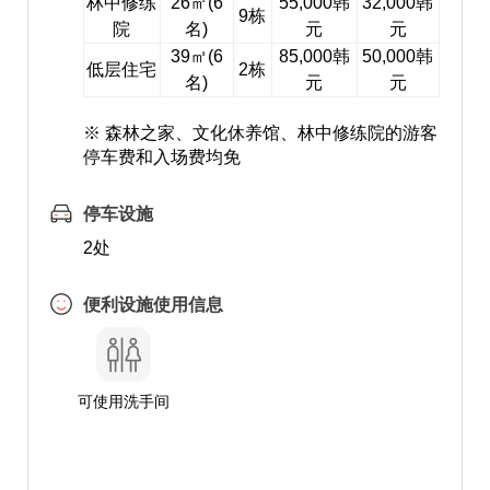
林中修练
26㎡(6
55,000韩
32,000韩
9栋
院
名)
元
元
39㎡(6
85,000韩
50,000韩
低层住宅
2栋
名)
元
元
※ 森林之家、文化休养馆、林中修练院的游客
停车费和入场费均免
停车设施
2处
便利设施使用信息
可使用洗手间