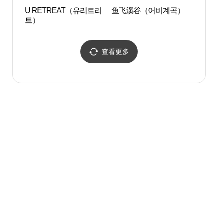
U RETREAT（유리트리
鱼飞溪谷（어비계곡）
国立
트）
(국립
查看更多