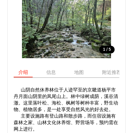
/
1
5
介绍
信息
地图
附近推荐景点
山阴自然休养林位于人迹罕至的京畿道杨平市
丹月面山阴里的凤尾山上。林中绿树成荫，溪谷清
澈。这里落叶松、海松、枫树等树种丰富，野生动
物、植物居多，是一处享受自然风光的好去处。
主要设施路有登山路和散步路，而住宿设施有
森林之家、山林文化休养馆、野营场等，预约需在
网上进行。