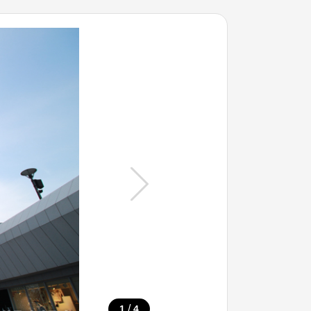
/
1
4