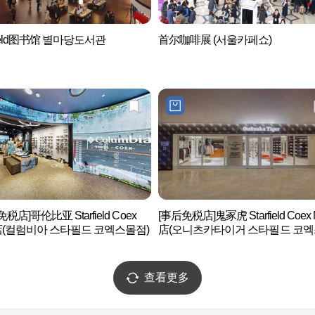
rfield图书馆 별마당도서관
首尔咖啡展 (서울카페쇼)
税店]哥伦比亚 Starfield Coex
[事后免税店]鬼冢虎 Starfield Coex M
l店(컬럼비아 스타필드 코엑스몰점)
店(오니츠카타이거 스타필드 코
점)
查看更多