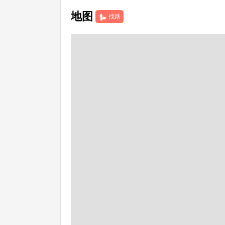
地图
找路