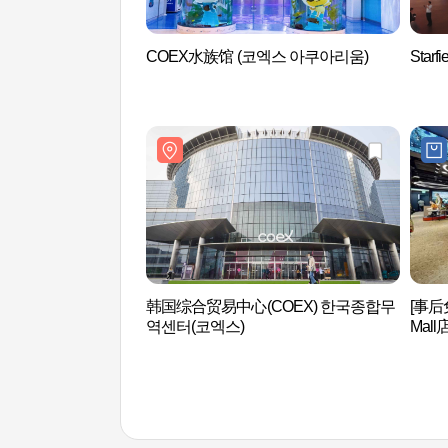
COEX水族馆 (코엑스 아쿠아리움)
Sta
韩国综合贸易中心(COEX) 한국종합무
[事后免
역센터(코엑스)
Mal