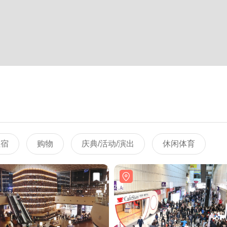
住宿
购物
庆典/活动/演出
休闲体育