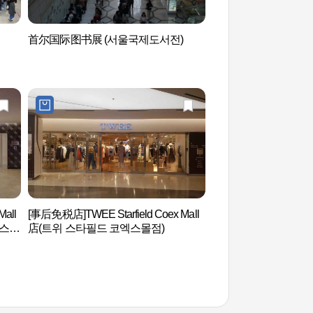
首尔国际图书展 (서울국제도서전)
COEX水族馆 (코엑
all
[事后免税店]TWEE Starfield Coex Mall
Will Spa (윌스파)
엑스몰
店(트위 스타필드 코엑스몰점)