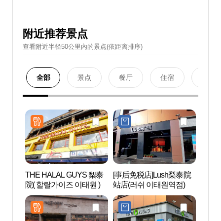
附近推荐景点
查看附近半径50公里內的景点(依距离排序)
全部
景点
餐厅
住宿
购物
THE HALAL GUYS 梨泰
[事后免税店]Lush梨泰院
梨泰院
院( 할랄가이즈 이태원 )
站店(러쉬 이태원역점)
관광특