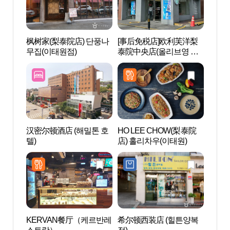
枫树家(梨泰院店) 단풍나
[事后免税店]欧利芙洋梨
三星美
무집(이태원점)
泰院中央店(올리브영 이
미술관
태원중앙점)
汉密尔顿酒店 (해밀톤 호
HO LEE CHOW(梨泰院
南山野
텔)
店) 홀리차우(이태원)
외식물
KERVAN餐厅（케르반레
希尔顿西装店 (힐튼양복
Blue