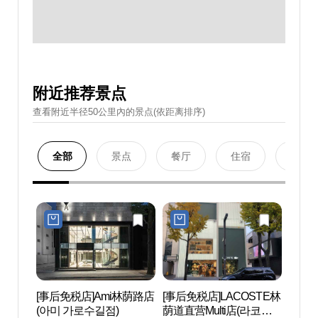
附近推荐景点
查看附近半径50公里內的景点(依距离排序)
全部
景点
餐厅
住宿
购物
[事后免税店]Ami林荫路店
[事后免税店]LACOSTE林
L CR
(아미 가로수길점)
荫道直营Multi店(라코스