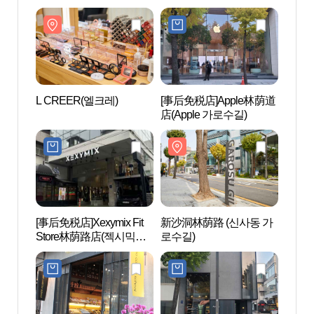
테 가로수길직영멀티점)
L CREER(엘크레)
[事后免税店]Apple林荫道
COC
店(Apple 가로수길)
（江
구소(
트용)
[事后免税店]Xexymix Fit
新沙洞林荫路 (신사동 가
Kst
Store林荫路店(젝시믹스
로수길)
（Ks
핏 스토어 가로수길점)
거리