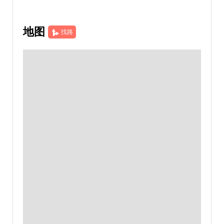
地图
找路