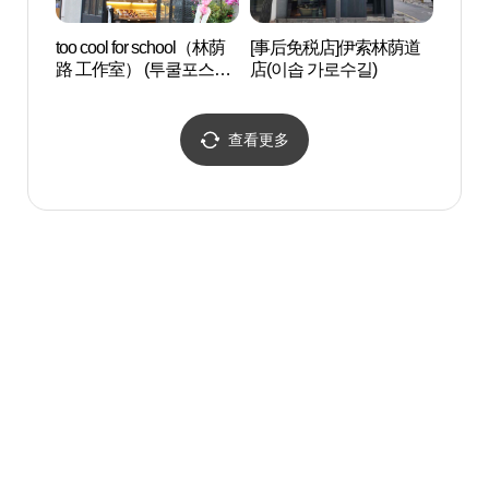
too cool for school（林荫
[事后免税店]伊索林荫道
后SPA
路 工作室） (투쿨포스쿨
店(이솝 가로수길)
가로수작업실)
查看更多