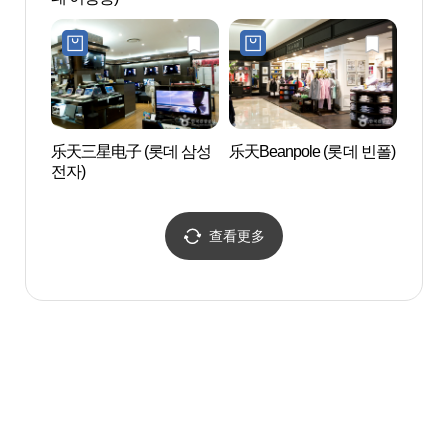
乐天三星电子 (롯데 삼성
乐天Beanpole (롯데 빈폴)
釜山会
전자)
벡스코
查看更多