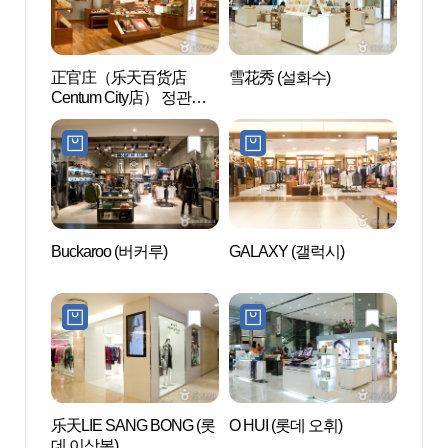
正官庄（乐天百货店
雪花秀 (설화수)
新世界C
Centum City店） 정관장
园 (
(롯데백화점 센텀시티점)
Buckaroo (버커루)
GALAXY (갤럭시)
釜山
화의 
乐天LIE SANG BONG (롯
O HUI (롯데 오휘)
电影殿
데 이상봉)