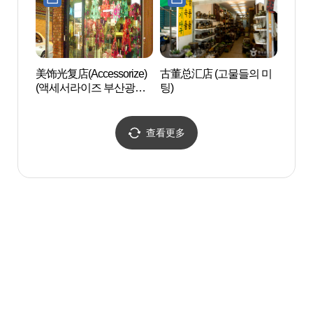
美饰光复店(Accessorize)
古董总汇店 (고물들의 미
龙头
(액세서라이즈 부산광복
팅)
(용두
점)
查看更多