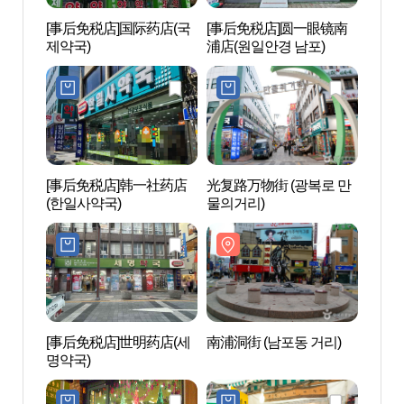
[事后免税店]国际药店(국
[事后免税店]圆一眼镜南
南浦洞
제약국)
浦店(원일안경 남포)
[事后免税店]韩一社药店
光复路万物街 (광복로 만
国际
(한일사약국)
물의거리)
장 먹
[事后免税店]世明药店(세
南浦洞街 (남포동 거리)
光复
명약국)
로문