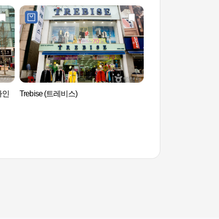
바인
Trebise (트레비스)
首尔石村洞古墓群 (
군)