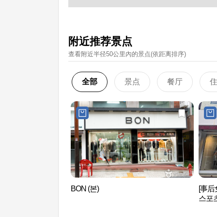
附近推荐景点
查看附近半径50公里內的景点(依距离排序)
全部
景点
餐厅
BON (본)
[事后免
스포츠