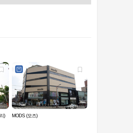
리)
MODS (모즈)
公园哈比奥的WATER
乐园和汗蒸(파크하비
파)