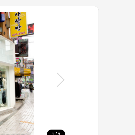
/
1
9