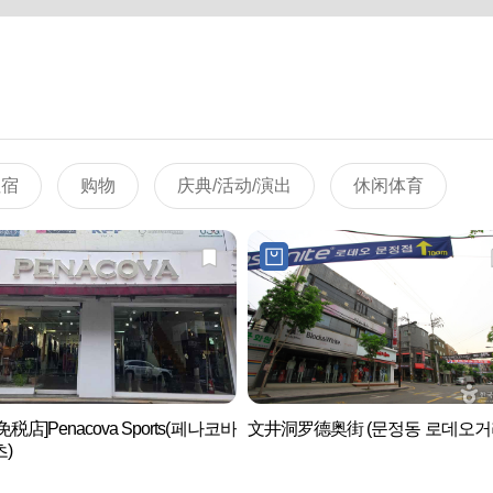
住宿
购物
庆典/活动/演出
休闲体育
税店]Penacova Sports(페나코바
文井洞罗德奥街 (문정동 로데오거
)