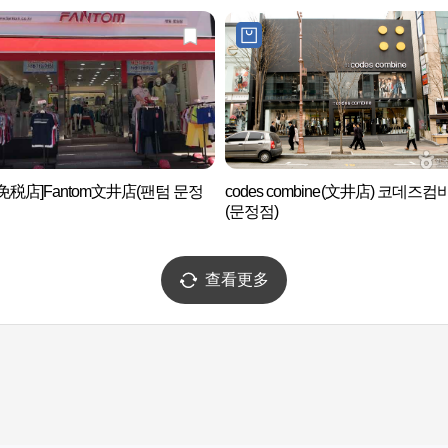
免税店]Fantom文井店(팬텀 문정
codes combine(文井店) 코데즈컴
(문정점)
查看更多