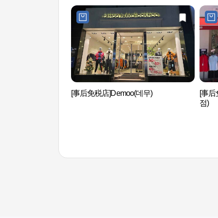
[事后免税店]Demoo(데무)
[事后
점)