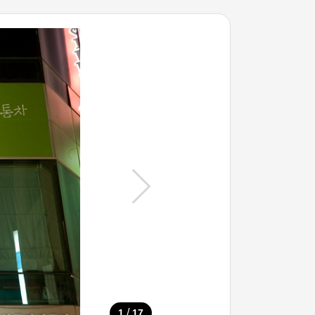
/
1
17