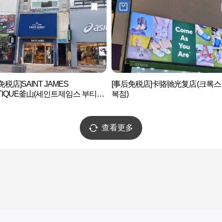
免税店]SAINT JAMES
[事后免税店]卡骆驰光复店(크록스
TIQUE釜山(세인트제임스 부티크
복점)
查看更多