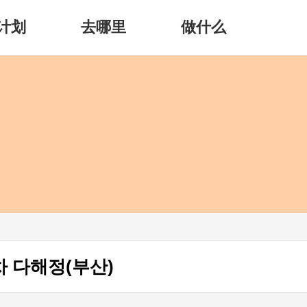
计划
去哪里
做什么
차 다해정(부산)