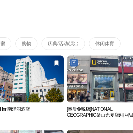
住宿
购物
庆典/活动/演出
休闲体育
al Inn南浦洞酒店
[事后免税店]NATIONAL
GEOGRAPHIC釜山光复店(내셔
오그래픽 부산 광복점)