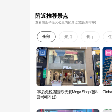
附近推荐景点
查看附近半径50公里內的景点(依距离排序)
全部
景点
餐厅
[事后免税店]斐乐光复Mega Shop(휠라
Glob
광복메가샵)