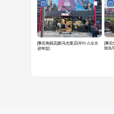
[事后免税店]彪马光复店(푸마 스포츠
[事后
광복점)
BOU
부산)