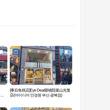
[事后免税店]Eye Dear眼镜院釜山光复
光复路文化时尚街（
널지
店(아이디어 안경원 부산 광복점)
거리）