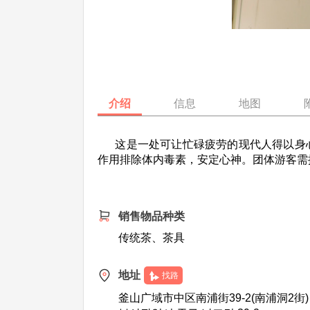
介绍
信息
地图
这是一处可让忙碌疲劳的现代人得以身心
作用排除体内毒素，安定心神。团体游客需
销售物品种类
传统茶、茶具
地址
找路
釜山广域市中区南浦街39-2(南浦洞2街)