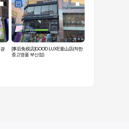
 광
[事后免税店]GOOD LUXE釜山店(착한
釜山塔（부산타워）
중고명품 부산점)