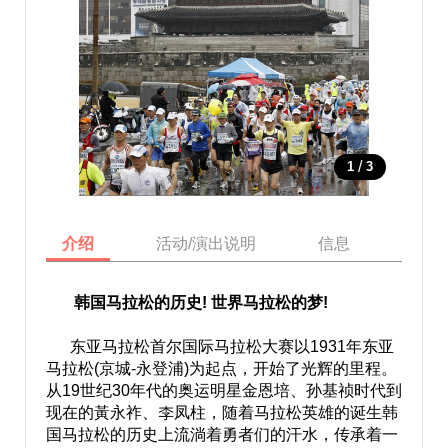
/
1
3
介绍
活动/演出说明
信息
地图
韩国马拉松的历史! 世界马拉松的梦!
东亚马拉松首尔国际马拉松大赛以1931年东亚
马拉松(京城-永登浦)为起点，开始了光辉的里程。
从19世纪30年代的奥运明星金恩培、孙基祯时代到
现在的黃永祚、李凤柱，随着马拉松英雄的诞生韩
国马拉松的历史上流淌着勇者们的汗水，传承着一