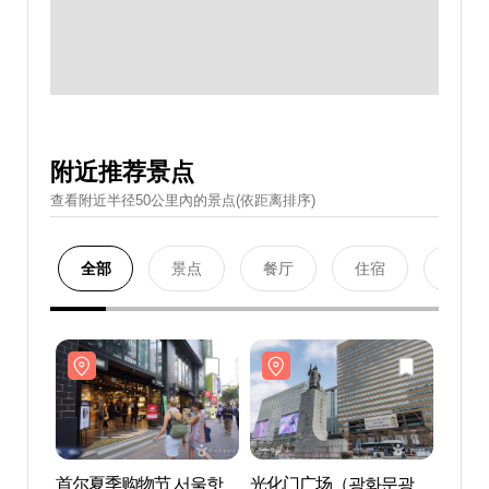
附近推荐景点
查看附近半径50公里內的景点(依距离排序)
全部
景点
餐厅
住宿
购物
首尔夏季购物节 서울핫
光化门广场（광화문광
光化