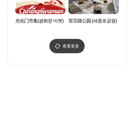
光化门市集(광화문 마켓)
世宗路公园 (세종로공원)
KT艺术
아트홀-
查看更多