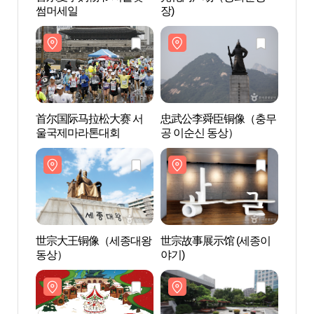
썸머세일
장)
장)
首尔国际马拉松大赛 서
忠武公李舜臣铜像（충무
世宗
울국제마라톤대회
공 이순신 동상）
동상
世宗大王铜像（세종대왕
世宗故事展示馆 (세종이
世宗路
동상）
야기)