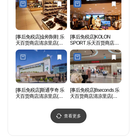
점)
[事后免税店]金刚制鞋 乐
[事后免税店]KOLON
五味料
天百货商店清凉里店(금
SPORT 乐天百货商店清
리연구
강제화 롯데백화점 청량
凉里店(코오롱스포츠 롯
리점)
데백화점 청량리점)
[事后免税店]斯通亨奇 乐
[事后免税店]8seconds 乐
首尔懿
天百货商店清凉里店(스
天百货商店清凉里店(에
[联
톤헨지 롯데백화점 청량
잇세컨즈 롯데백화점 청
文化遗
리점)
량리점)
선의왕
문화유
查看更多