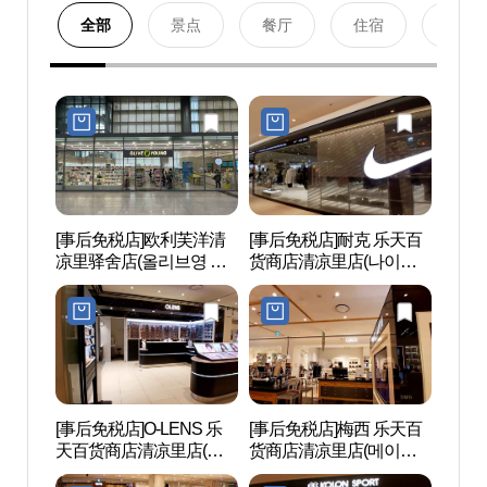
全部
景点
餐厅
住宿
购物
[事后免税店]欧利芙洋清
[事后免税店]耐克 乐天百
首尔永
凉里驿舍店(올리브영 청
货商店清凉里店(나이키
和崇仁
량리역사점)
롯데백화점 청량리점)
원(순
(이진)
[事后免税店]O-LENS 乐
[事后免税店]梅西 乐天百
洪陵树
天百货商店清凉里店(오
货商店清凉里店(메이시
렌즈 롯데백화점 청량리
스 롯데백화점 청량리점)