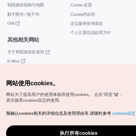
韩国旅游指南与地图
Cookie 设置
数字图书 / 电子书
Cookie的说明
Odii
定位服务使用条款
个人位置信息处理方针
其他相关网站
关于韩国旅游发展局
K-Mice
网站使用cookies。
网站为了提高用户的使用体验而使用cookies。
点击“同意"键，
表示接受cookies设定的使用。
Copyrights (c) 韩国旅游发展局版权所有
预确认cookies相关的详细信息及使用理由等,请随时参考
cookies设
如有相关疑问或建议，欢迎来信。
VISITKOREA官方邮箱
chnsim@knto.or.kr
执行所有cookies