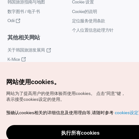
韩国旅游指南与地图
Cookie 设置
数字图书 / 电子书
Cookie的说明
Odii
定位服务使用条款
个人位置信息处理方针
其他相关网站
关于韩国旅游发展局
K-Mice
网站使用cookies。
网站为了提高用户的使用体验而使用cookies。
点击“同意"键，
表示接受cookies设定的使用。
Copyrights (c) 韩国旅游发展局版权所有
预确认cookies相关的详细信息及使用理由等,请随时参考
cookies设
如有相关疑问或建议，欢迎来信。
VISITKOREA官方邮箱
chnsim@knto.or.kr
执行所有cookies