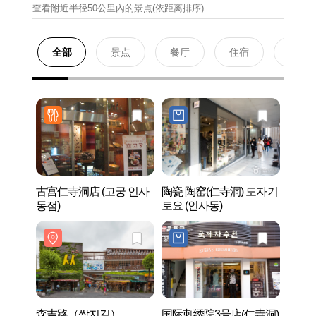
查看附近半径50公里內的景点(依距离排序)
全部
景点
餐厅
住宿
购物
古宫仁寺洞店 (고궁 인사
陶瓷 陶窑(仁寺洞) 도자기
森吉
동점)
토요 (인사동)
森吉路（쌈지길）
国际刺绣院3号店(仁寺洞)
辛奇