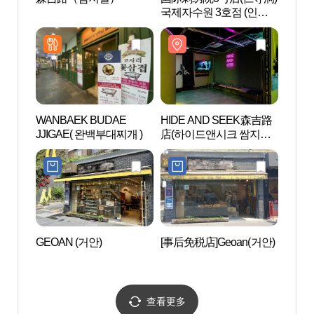
국제자수원 3호점 (인사
김치
동)
WANBAEK BUDAE
HIDE AND SEEK森吉路
仁寺洞
JJIGAE( 완백부대찌개 )
店(하이드앤시크 쌈지길
보관)
점)
GEOAN (거안)
[事后免税店]Geoan(거안)
寺庙寄
테이 
查看更多