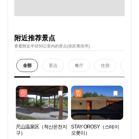
附近推荐景点
查看附近半径50公里內的景点(依距离排序)
全部
景点
餐厅
住宿
购物
尺山温泉区（척산온천지
STAY OROSY（스테이
尺山
구）
오롯이）
구）