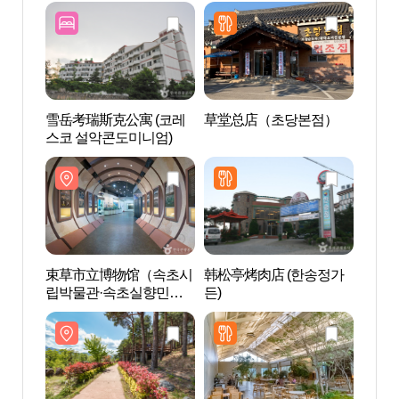
雪岳考瑞斯克公寓 (코레
草堂总店（초당본점）
森林
스코 설악콘도미니엄)
束草市立博物馆（속초시
韩松亭烤肉店 (한송정가
韩华
립박물관·속초실향민문
든)
（한화
화촌）
피아