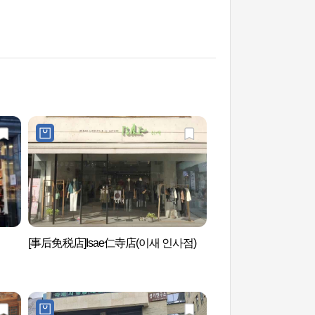
[事后免税店]Isae仁寺店(이새 인사점)
仁寺洞宣传馆 (인사