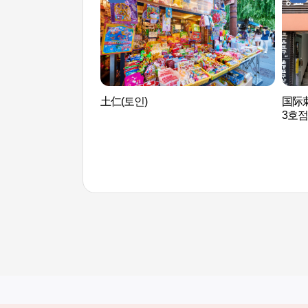
土仁(토인)
国际
3호점