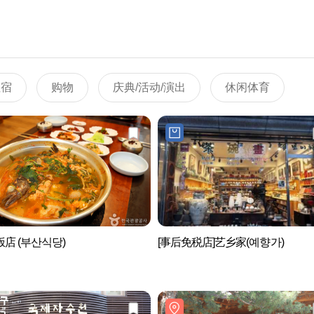
住宿
购物
庆典/活动/演出
休闲体育
店 (부산식당)
[事后免税店]艺乡家(예향가)