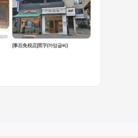
[事后免税店]黑字(까망글씨)
辛奇间博物馆（뮤지