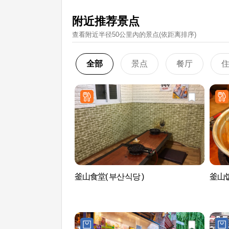
附近推荐景点
查看附近半径50公里內的景点(依距离排序)
全部
景点
餐厅
釜山食堂( 부산식당 )
釜山饭