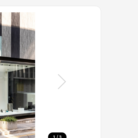
/
1
3