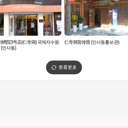
刺绣院3号店(仁寺洞) 국제자수원
仁寺洞宣传馆 (인사동홍보관)
 (인사동)
查看更多