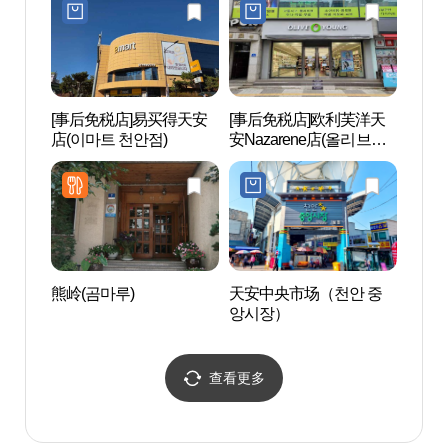
[事后免税店]易买得天安
[事后免税店]欧利芙洋天
地中
店(이마트 천안점)
安Nazarene店(올리브영
천안나사렛점)
熊岭(곰마루)
天安中央市场（천안 중
独立纪
앙시장）
查看更多