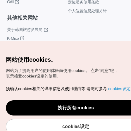
Odii
定位服务使用条款
个人位置信息处理方针
其他相关网站
关于韩国旅游发展局
K-Mice
网站使用cookies。
网站为了提高用户的使用体验而使用cookies。
点击“同意"键，
表示接受cookies设定的使用。
Copyrights (c) 韩国旅游发展局版权所有
预确认cookies相关的详细信息及使用理由等,请随时参考
cookies设
如有相关疑问或建议，欢迎来信。
VISITKOREA官方邮箱
chnsim@knto.or.kr
执行所有cookies
cookies设定