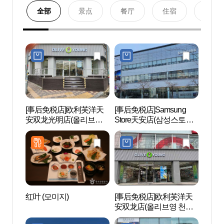
全部
景点
餐厅
住宿
购物
[事后免税店]欧利芙洋天
[事后免税店]Samsung
nbl
安双龙光明店(올리브영
Store天安店(삼성스토어
천안쌍용광명점)
천안)
红叶 (모미지)
[事后免税店]欧利芙洋天
天安
安双龙店(올리브영 천안
거리
쌍용점)