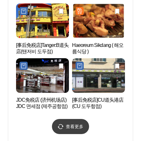
점)
제주 
[事后免税店]Tanger:B道头
Haeoreum Sikdang ( 해오
梨湖泰
店(탠저비 도두점)
름식당 )
해변
JDC免税店 (济州机场店)
[事后免税店]CU道头港店
龙渊
JDC 면세점 (제주공항점)
(CU 도두항점)
查看更多