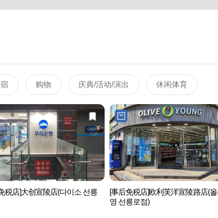
住宿
购物
庆典/活动/演出
休闲体育
免税店]大创宣陵店(다이소 선릉
[事后免税店]欧利芙洋宣陵路店(
영 선릉로점)