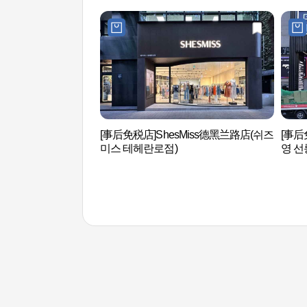
[事后免税店]ShesMiss德黑兰路店(쉬즈
[事
미스 테헤란로점)
영 선