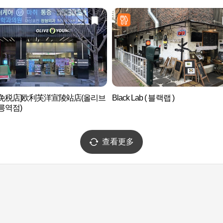
后免税店]欧利芙洋宣陵站店(올리브
Black Lab ( 블랙랩 )
릉역점)
查看更多