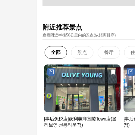
附近推荐景点
查看附近半径50公里內的景点(依距离排序)
全部
景点
餐厅
[事后免税店]欧利芙洋宣陵Town店(올
[事后
리브영 선릉타운점)
점)