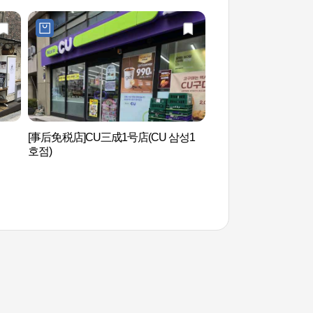
[事后免税店]CU三成1号店(CU 삼성1
艺林堂艺术厅 (예림
호점)