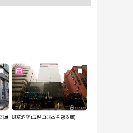
올리브
绿草酒店 (그린 그래스 관광호텔)
翰林国际研究生院 
학교)