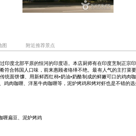
地图
附近推荐景点
是流过印度北部平原的恒河的印度语。本店厨师有在印度烹制正宗印
肴符合韩国人口味，前来惠顾者络绎不绝。最有人气的主打菜
传统面饼馕、用新鲜西红柿•奶油•奶酪制成的鲜嫩可口的鸡肉
、鸡肉咖喱、洋葱牛肉咖喱等，泥炉烤鸡和烤对虾也是不错的选
拉咖喱扁豆、泥炉烤鸡