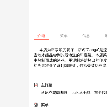
介绍
菜单
信息
本店为正宗印度餐厅，店名“Ganga”
当地才能品尝到的最地道的印度菜。本店菜
中烤制而成的烤鸡、用泥制烤炉烤出的印度
初尝者准备了系列咖喱菜，包括菠菜奶豆腐
主打菜
马尼克鸡肉咖喱、palkak干酪、布卡
菜单