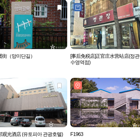
团街（망미단길）
[事后免税店]正官庄水营站店(정관
수영역점)
观光酒店 (유토피아 관광호텔)
F1963