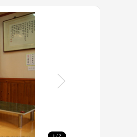
/
1
7