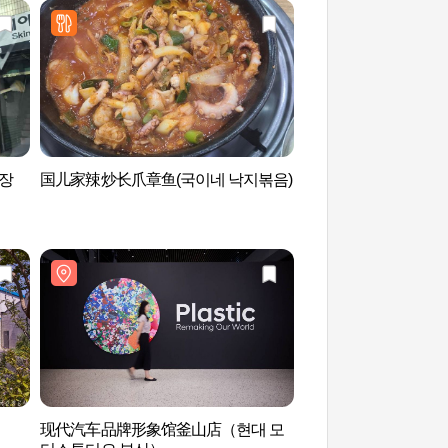
장
国儿家辣炒长爪章鱼(국이네 낙지볶음)
B-Con Ground(비
现代汽车品牌形象馆釜山店（현대 모
电影殿堂 (영화의전당