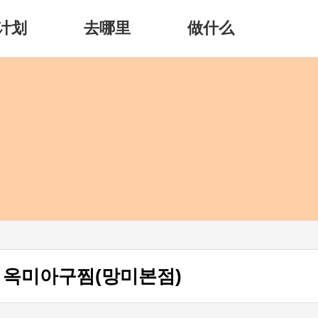
计划
去哪里
做什么
 옥미아구찜(망미본점)