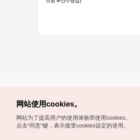
브영 부산수영점)
网站使用cookies。
Copyrights (c) 韩国旅游发展局版权所有
网站为了提高用户的使用体验而使用cookies。
如有相关疑问或建议，欢迎来信。
VISITKOREA官方邮箱
chnsim@knto.or.kr
点击“同意"键，表示接受cookies设定的使用。