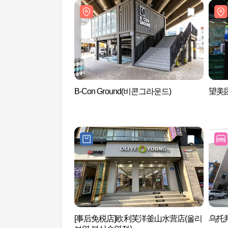
B-Con Ground(비콘그라운드)
望美
[事后免税店]欧利芙洋釜山水营店(올리
乌托邦