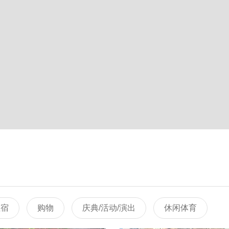
住宿
购物
庆典/活动/演出
休闲体育